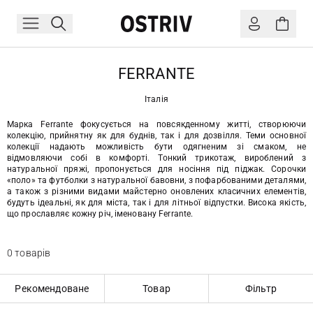
FERRANTE
Італія
Марка Ferrante фокусується на повсякденному житті, створюючи
колекцію, прийнятну як для буднів, так і для дозвілля. Теми основної
колекції надають можливість бути одягненим зі смаком, не
відмовляючи собі в комфорті. Тонкий трикотаж, вироблений з
натуральної пряжі, пропонується для носіння під піджак. Сорочки
«поло» та футболки з натуральної бавовни, з пофарбованими деталями,
а також з різними видами майстерно оновлених класичних елементів,
будуть ідеальні, як для міста, так і для літньої відпустки. Висока якість,
що прославляє кожну річ, іменовану Ferrante.
0 товарів
Рекомендоване
Товар
Фільтр