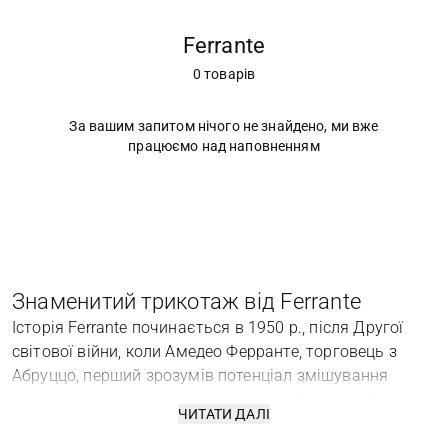
Ferrante
0 товарів
За вашим запитом нічого не знайдено, ми вже
працюємо над наповненням
Знаменитий трикотаж від Ferrante
Історія Ferrante починається в 1950 р., після Другої
світової війни, коли Амедео Ферранте, торговець з
Абруццо, перший зрозумів потенціал змішування
вовняних волокон і заснував компанію з виробництва
ЧИТАТИ ДАЛІ
в'язаних виробів. Перша ж колекція принесла його
творцеві негайний успіх.