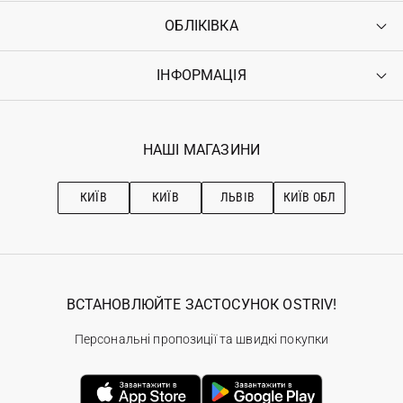
ОБЛІКІВКА
Контакти
Доставка
Оплата
ІНФОРМАЦІЯ
Увійти
Повернення
Реєстрація
Гарантія
Мої замовлення
Програма лояльності
Вакансії
Обране
Наші магазини
НАШІ МАГАЗИНИ
Ostriv Club+
Про OSTRIV
Підписка на новини
Рекомендації з догляду
КИЇВ
КИЇВ
ЛЬВІВ
КИЇВ ОБЛ
ВСТАНОВЛЮЙТЕ ЗАСТОСУНОК OSTRIV!
Персональні пропозиції та швидкі покупки