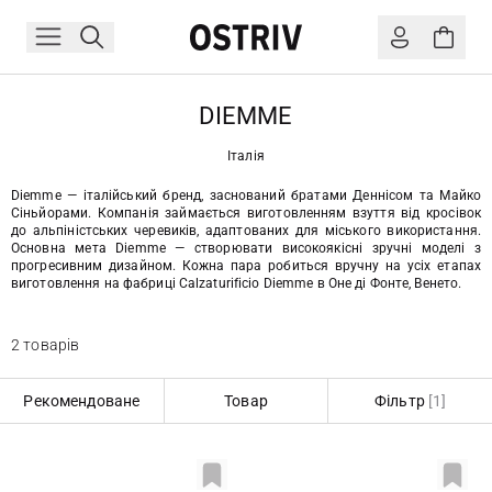
DIEMME
Італія
Diemme — італійський бренд, заснований братами Деннісом та Майко
Сіньйорами. Компанія займається виготовленням взуття від кросівок
до альпіністських черевиків, адаптованих для міського використання.
Основна мета Diemme — створювати високоякісні зручні моделі з
прогресивним дизайном. Кожна пара робиться вручну на усіх етапах
виготовлення на фабриці Calzaturificio Diemme в Оне ді Фонте, Венето.
2 товарів
Рекомендоване
Товар
Фільтр
[1]