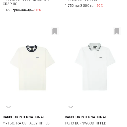
3XL
XXL
3XL
GRAPHIC
1 750 грн
3 500 грн
-50%
1 450 грн
2 900 грн
-50%
BARBOUR INTERNATIONAL
BARBOUR INTERNATIONAL
M
L
XL
M
L
XL
XXL
ФУТБОЛКА OS TALEY TIPPED
ПОЛО BURNWOOD TIPPED