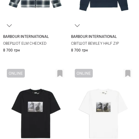
BARBOUR INTERNATIONAL
BARBOUR INTERNATIONAL
S
M
L
XL
S
M
L
XL
ОВЕРШОТ ELM CHECKED
СВІТШОТ BEWLEY HALF ZIP
XXL
3XL
XXL
3XL
8 700 грн
8 700 грн