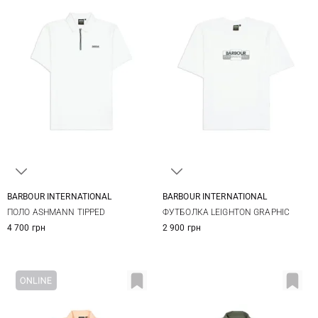
BARBOUR INTERNATIONAL
BARBOUR INTERNATIONAL
S
M
L
XL
S
M
L
XL
ПОЛО ASHMANN TIPPED
ФУТБОЛКА LEIGHTON GRAPHIC
XXL
3XL
XXL
3XL
4 700 грн
2 900 грн