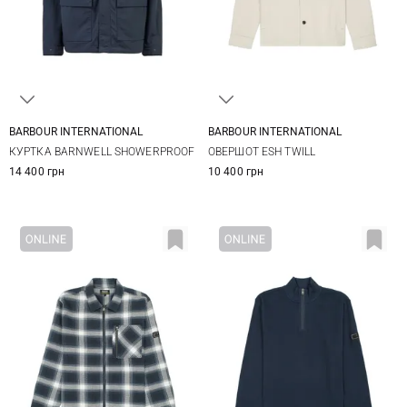
BARBOUR INTERNATIONAL
BARBOUR INTERNATIONAL
S
M
L
XL
S
M
L
XL
КУРТКА BARNWELL SHOWERPROOF
ОВЕРШОТ ESH TWILL
XXL
XXL
XXXL
14 400 грн
10 400 грн