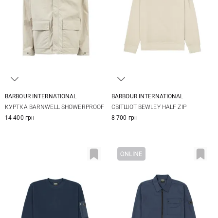
BARBOUR INTERNATIONAL
BARBOUR INTERNATIONAL
S
M
L
XL
S
M
L
XL
КУРТКА BARNWELL SHOWERPROOF
СВІТШОТ BEWLEY HALF ZIP
XXL
XXL
3XL
14 400 грн
8 700 грн