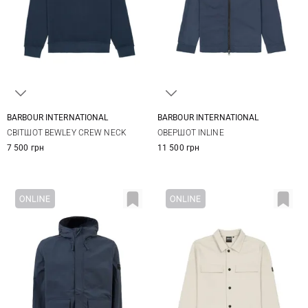
BARBOUR INTERNATIONAL
BARBOUR INTERNATIONAL
S
M
L
XL
M
L
XL
XXL
СВІТШОТ BEWLEY CREW NECK
ОВЕРШОТ INLINE
XXL
XXXL
3XL
7 500 грн
11 500 грн