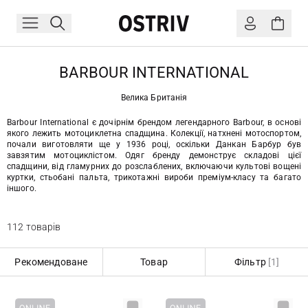
BARBOUR INTERNATIONAL
Велика Британія
Barbour International є дочірнім брендом легендарного Barbour, в основі
якого лежить мотоциклетна спадщина. Колекції, натхнені мотоспортом,
почали виготовляти ще у 1936 році, оскільки Данкан Барбур був
завзятим мотоциклістом. Одяг бренду демонструє складові цієї
спадщини, від гламурних до розслаблених, включаючи культові вощені
куртки, стьобані пальта, трикотажні вироби преміум-класу та багато
іншого.
112 товарів
Рекомендоване
Товар
Фільтр
[1]