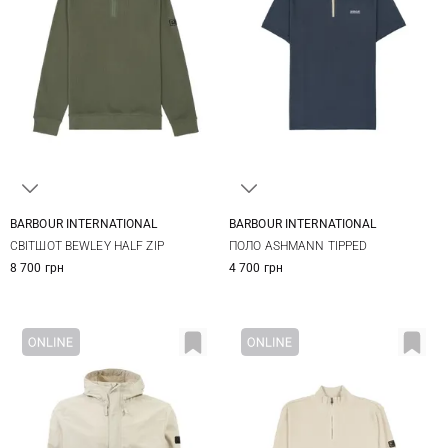
BARBOUR INTERNATIONAL
BARBOUR INTERNATIONAL
M
L
XL
XXL
S
M
L
XL
СВІТШОТ BEWLEY HALF ZIP
ПОЛО ASHMANN TIPPED
3XL
XXL
XXXL
8 700 грн
4 700 грн