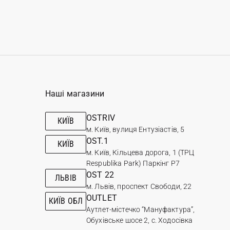
Наші магазини
OSTRIV
КИЇВ
м. Київ, вулиця Ентузіастів, 5
OST.1
КИЇВ
м. Київ, Кільцева дорога, 1 (ТРЦ
Respublika Park) Паркінг Р7
OST 22
ЛЬВІВ
м. Львів, проспект Свободи, 22
OUTLET
КИЇВ ОБЛ
Аутлет-містечко “Мануфактура”,
Обухівське шосе 2, с. Ходосівка