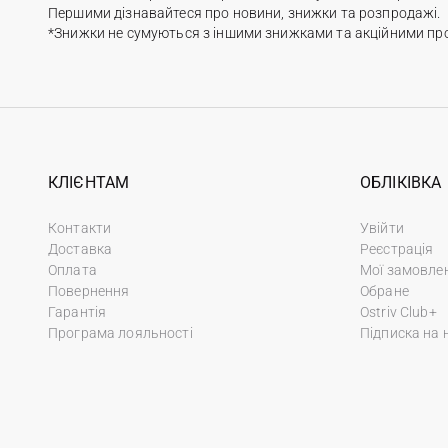
Першими дізнавайтеся про новини, знижки та розпродажі.
*Знижки не сумуються з іншими знижками та акційними пр
КЛІЄНТАМ
ОБЛІКІВКА
Контакти
Увійти
Доставка
Реєстрація
Оплата
Мої замовле
Повернення
Обране
Гарантія
Ostriv Club+
Програма лояльності
Підписка на 