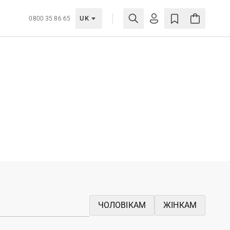
UK
0800 35 86 65
МОЯ ОБЛІКІВКА
УВІЙТИ
Ще не зареєстровані?
СТВОРИТИ ОБЛІКІВКУ
ЧОЛОВІКАМ
ЖІНКАМ