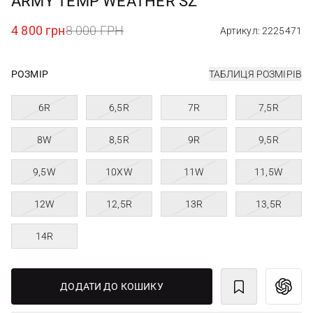
ARMY TEMP WEATHER SZ
4 800 грн
8 000 ГРН
Артикул: 2225471
РОЗМІР
ТАБЛИЦЯ РОЗМІРІВ
6R
6,5R
7R
7,5R
8W
8,5R
9R
9,5R
9,5W
10XW
11W
11,5W
12W
12,5R
13R
13,5R
14R
ДОДАТИ ДО КОШИКУ