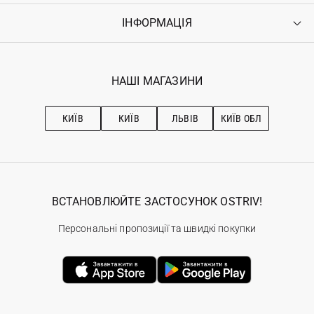
Оплата
ІНФОРМАЦІЯ
Увійти
Повернення
Реєстрація
Гарантія
Мої замовлення
Програма лояльності
Вакансії
Обране
Наші магазини
НАШІ МАГАЗИНИ
Ostriv Club+
Про OSTRIV
Підписка на новини
Рекомендації з догляду
КИЇВ
КИЇВ
ЛЬВІВ
КИЇВ ОБЛ
ВСТАНОВЛЮЙТЕ ЗАСТОСУНОК OSTRIV!
Персональні пропозиції та швидкі покупки