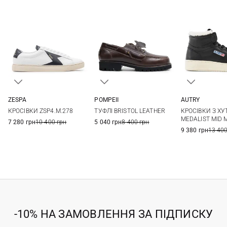
ZESPA
POMPEII
AUTRY
41
42
43
44
40
41
42
43
42
43
КРОСІВКИ ZSP4.M.278
ТУФЛІ BRISTOL LEATHER
КРОСІВКИ З Х
45
44
45
46
MEDALIST MID 
7 280 грн
10 400 грн
5 040 грн
8 400 грн
9 380 грн
13 400
-10% НА ЗАМОВЛЕННЯ ЗА ПІДПИСКУ