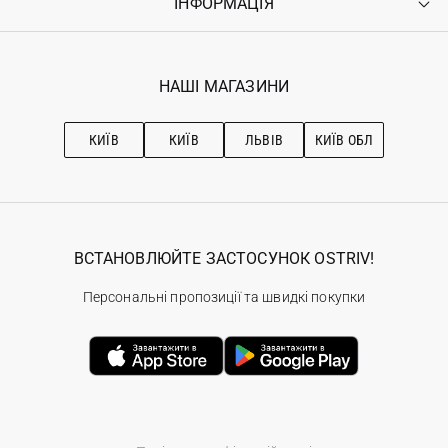
ІНФОРМАЦІЯ
Увійти
Повернення
Реєстрація
Гарантія
Мої замовлення
Програма лояльності
Вакансії
Обране
Наші магазини
НАШІ МАГАЗИНИ
Ostriv Club+
Про OSTRIV
Підписка на новини
Рекомендації з догляду
КИЇВ
КИЇВ
ЛЬВІВ
КИЇВ ОБЛ
ВСТАНОВЛЮЙТЕ ЗАСТОСУНОК OSTRIV!
Персональні пропозиції та швидкі покупки