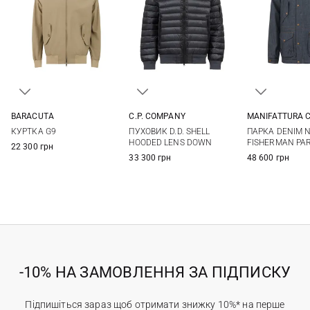
BARACUTA
C.P. COMPANY
MANIFATTURA C
38
40
42
44
S
M
L
XL
40
42
КУРТКА G9
ПУХОВИК D.D. SHELL
ПАРКА DENIM 
46
48
50
XXL
48
HOODED LENS DOWN
FISHERMAN PA
22 300 грн
33 300 грн
48 600 грн
-10% НА ЗАМОВЛЕННЯ ЗА ПІДПИСКУ
Підпишіться зараз щоб отримати знижку 10%* на перше