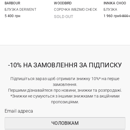
BARBOUR
WOODBIRD
INNIKA CHOO
8
10
12
14
XS
S
M
1
2
БЛУЗКА DERWENT
СОРОЧКА WBZIMO CHECK
БЛУЗКА
16
5 400 грн
1 960 грн
9 800 
SOLD OUT
-10% НА ЗАМОВЛЕННЯ ЗА ПІДПИСКУ
Підпишіться зараз щоб отримати знижку 10%* на перше
замовлення.
Першими дізнавайтеся про новини, знижки та розпродажі.
*Знижки не сумуються з іншими знижками та акційними
пропозиціями.
ЧОЛОВІКАМ