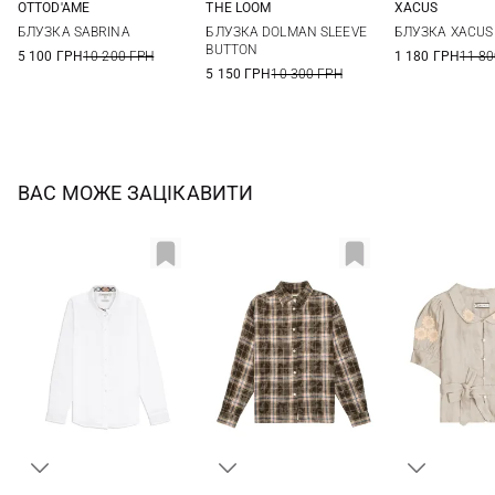
OTTOD'AME
THE LOOM
XACUS
36
38
40
42
XS
S
M
40
42
БЛУЗКА SABRINA
БЛУЗКА DOLMAN SLEEVE
БЛУЗКА XACUS 
44
BUTTON
5 100 ГРН
10 200 ГРН
1 180 ГРН
11 80
5 150 ГРН
10 300 ГРН
ВАС МОЖЕ ЗАЦІКАВИТИ