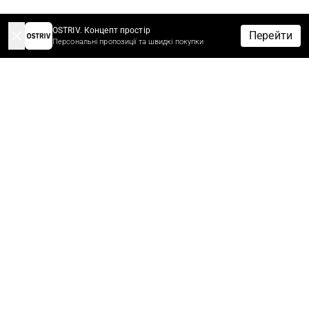
OSTRIV. Концепт простір
Перейти
Персональні пропозиції та швидкі покупки
-10% НА ЗАМОВЛЕННЯ ЗА ПІДПИСКУ
Підпишіться зараз щоб отримати знижку 10%* на перше
замовлення.
Першими дізнавайтеся про новини, знижки та розпродажі.
*Знижки не сумуються з іншими знижками та акційними
пропозиціями.
ЧОЛОВІКАМ