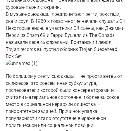
Туманного Альбиона — они не хотели выглядеть как
суровые парни с окраин.
В музыке сьюдхеды предпочитают регги, рокстеди,
ска и соул. В 1980-х годах многие начали слушать Oi!
Некоторые видные участники Oi! сцены, как Джимми
Перси из Sham 69 и Гарри Бушелл из The Gonads,
называли себя сьюдхедами. Британский лейбл
Trojan records выпустил сборник Trojan Suedehead
Box Set.
По большому счету, сьюдхеды — не просто ветвь от
скинхедов, это совсем иная субкультура,
последователи которой были консерваторами и
считали материальное состояние и более высокое
место в социальной иерархии общества —
приоритетной задачей. Причиной упадка
популярности стало отсутствие выраженной
политической или социальной позиции