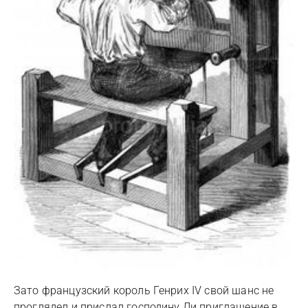
Зато французский король Генрих IV свой шанс не
проглядел и прислал господину Ли приглашение в