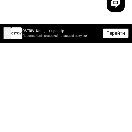
OSTRIV. Концепт простір
Перейти
Персональні пропозиції та швидкі покупки
-10% НА ЗАМОВЛЕННЯ ЗА ПІДПИСКУ
Підпишіться зараз щоб отримати знижку 10%* на перше
замовлення.
Першими дізнавайтеся про новини, знижки та розпродажі.
*Знижки не сумуються з іншими знижками та акційними
пропозиціями.