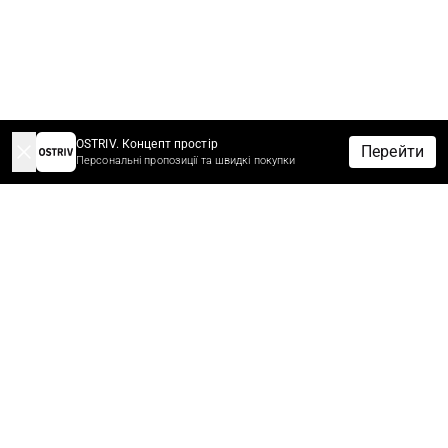
OSTRIV. Концепт простір
Перейти
Персональні пропозиції та швидкі покупки
-10% НА ЗАМОВЛЕННЯ ЗА ПІДПИСКУ
Підпишіться зараз щоб отримати знижку 10%* на перше
замовлення.
Першими дізнавайтеся про новини, знижки та розпродажі.
*Знижки не сумуються з іншими знижками та акційними