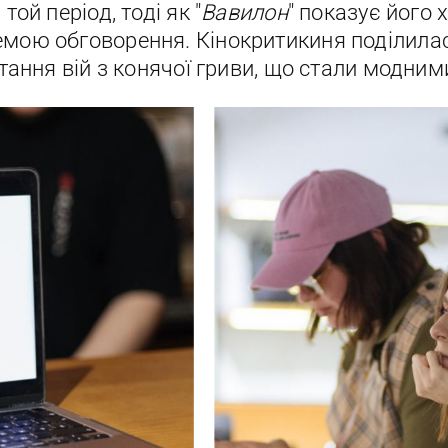
той період, тоді як "
Вавилон
" показує його 
мою обговорення. Кінокритикиня поділилас
стання вій з конячої гриви, що стали модним