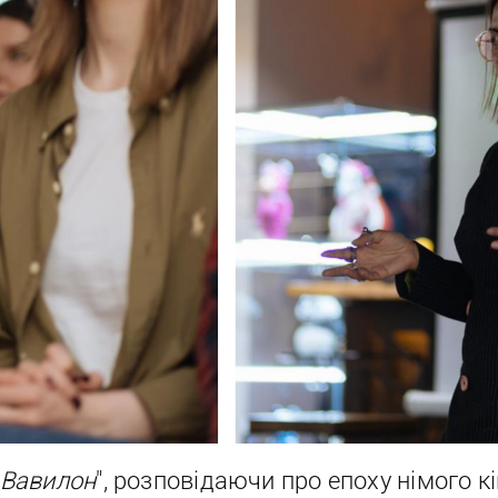
Вавилон
", розповідаючи про епоху німого кі