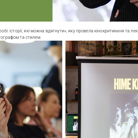
обі: історії, які можна вдягнути», яку провела кінокритикиня та лек
атографом та стилем.