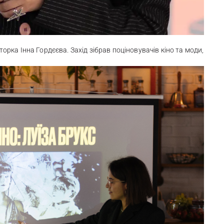
торка Інна Гордєєва. Захід зібрав поціновувачів кіно та моди,