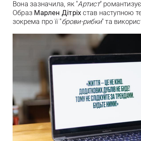
Вона зазначила, як "
Артист
" романтизує 
Образ
Марлен Дітріх
став наступною те
зокрема про її "
брови-рибки
" та викори