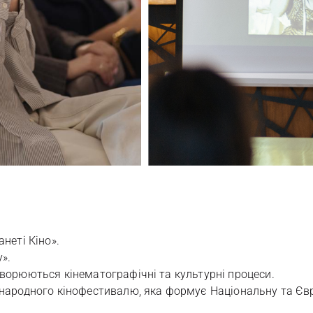
анеті Кіно».
».
говорюються кінематографічні та культурні процеси.
міжнародного кінофестивалю, яка формує Національну та Єв