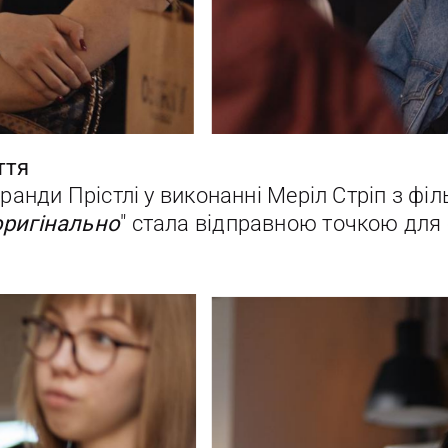
ття
ранди Прістлі у виконанні Меріл Стріп з філ
оригінально
" стала відправною точкою для 