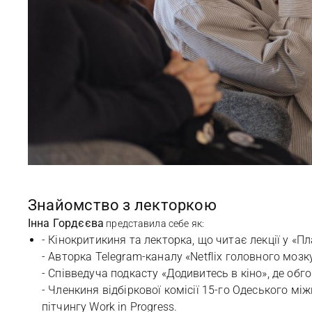
Знайомство з лекторкою
Інна Гордєєва
представила себе як:
- Кінокритикиня та лекторка, що читає лекції у «Пл
- Авторка Telegram-каналу «Netflix головного мозку
- Співведуча подкасту «Додивитесь в кіно», де об
- Членкиня відбіркової комісії 15-го Одеського 
пітчингу Work in Progress.