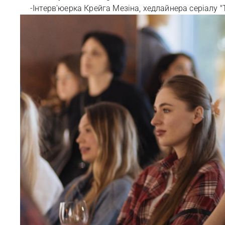
-Інтерв'юерка Крейга Мезіна, хедлайнера серіалу "T