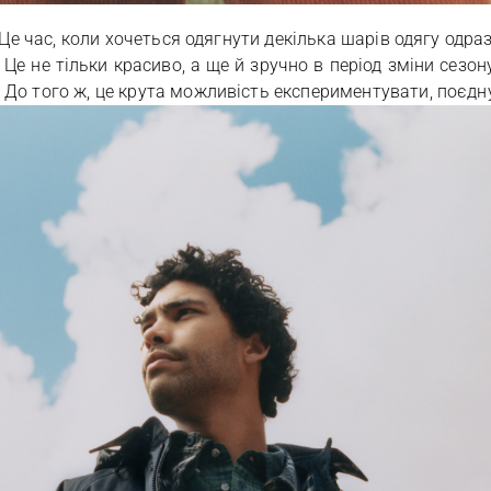
 Це час, коли хочеться одягнути декілька шарів одягу одра
Це не тільки красиво, а ще й зручно в період зміни сезон
До того ж, це крута можливість експериментувати, поєдну