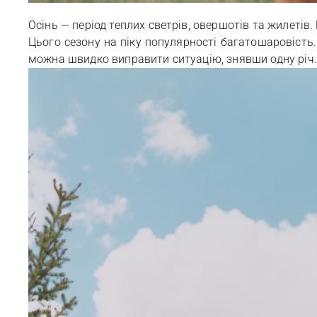
Осінь — період теплих светрів, овершотів та жилетів.
Цього сезону на піку популярності багатошаровість. 
можна швидко виправити ситуацію, знявши одну річ. 