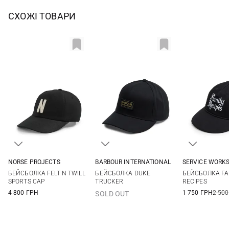
СХОЖІ ТОВАРИ
NORSE PROJECTS
BARBOUR INTERNATIONAL
SERVICE WORK
One size
One size
One si
БЕЙСБОЛКА FELT N TWILL
БЕЙСБОЛКА DUKE
БЕЙСБОЛКА FA
SPORTS CAP
TRUCKER
RECIPES
4 800 ГРН
1 750 ГРН
2 500
SOLD OUT