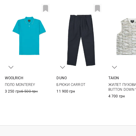
WOOLRICH
DUNO
TAION
L
48
50
52
54
XS
S
ПОЛО MONTEREY
БРЮКИ CARROT
ЖИЛЕТ ПУХОВИ
56
XL
BUTTON DOWN 
3 250 грн
6 500 грн
11 900 грн
4 700 грн