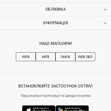
ОБЛІКІВКА
Контакти
Доставка
Оплата
ІНФОРМАЦІЯ
Увійти
Повернення
Реєстрація
Гарантія
Мої замовлення
Програма лояльності
Вакансії
Обране
Наші магазини
НАШІ МАГАЗИНИ
Ostriv Club+
Про OSTRIV
Підписка на новини
Рекомендації з догляду
КИЇВ
КИЇВ
ЛЬВІВ
КИЇВ ОБЛ
ВСТАНОВЛЮЙТЕ ЗАСТОСУНОК OSTRIV!
Персональні пропозиції та швидкі покупки