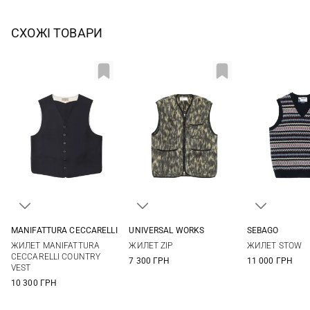
СХОЖІ ТОВАРИ
MANIFATTURA CECCARELLI
UNIVERSAL WORKS
SEBAGO
38
40
42
44
M
L
XL
M
L
ЖИЛЕТ MANIFATTURA
ЖИЛЕТ ZIP
ЖИЛЕТ STOW
46
CECCARELLI COUNTRY
7 300 ГРН
11 000 ГРН
VEST
10 300 ГРН