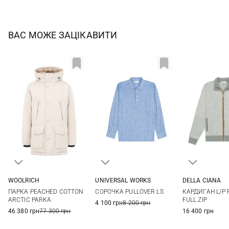
ВАС МОЖЕ ЗАЦІКАВИТИ
WOOLRICH
UNIVERSAL WORKS
DELLA CIANA
S
M
L
XL
M
L
XL
XXL
48
50
ПАРКА PEACHED COTTON
СОРОЧКА PULLOVER LS
КАРДИГАН L/P P
56
58
ARCTIC PARKA
FULL ZIP
4 100 грн
8 200 грн
46 380 грн
77 300 грн
16 400 грн