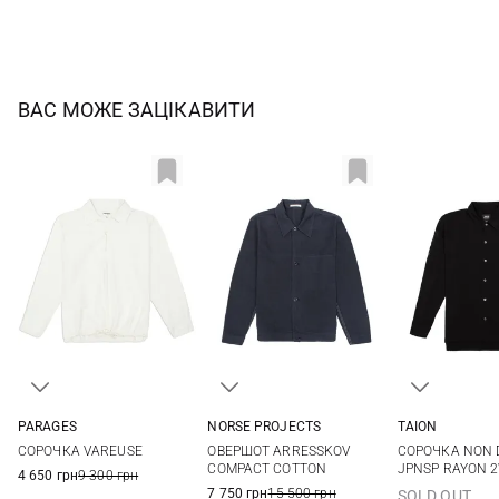
ВАС МОЖЕ ЗАЦІКАВИТИ
PARAGES
NORSE PROJECTS
TAION
S
M
L
XL
M
L
XL
M
L
СОРОЧКА VAREUSE
ОВЕРШОТ ARRESSKOV
СОРОЧКА NON
COMPACT COTTON
JPNSP RAYON 
4 650 грн
9 300 грн
7 750 грн
15 500 грн
SOLD OUT