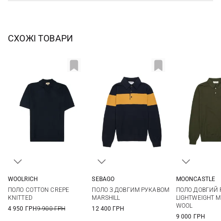
СХОЖІ ТОВАРИ
WOOLRICH
SEBAGO
MOONCASTLE
M
L
XL
XXL
M
L
XL
XXL
M
L
ПОЛО COTTON CREPE
ПОЛО З ДОВГИМ РУКАВОМ
ПОЛО ДОВГИЙ 
3XL
KNITTED
MARSHILL
LIGHTWEIGHT M
WOOL
4 950 ГРН
9 900 ГРН
12 400 ГРН
9 000 ГРН