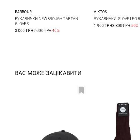
BARBOUR
VIKTOS
S
M
L
XL
M
L
РУКАВИЧКИ NEWBROUGH TARTAN
РУКАВИЧКИ GLOVE LEO R
GLOVES
1 900 ГРН
3 800 ГРН
-50%
3 000 ГРН
5 000 ГРН
-40%
ВАС МОЖЕ ЗАЦІКАВИТИ