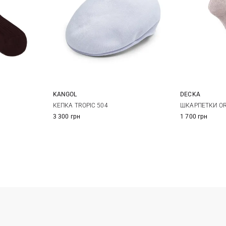
KANGOL
DECKA
1,5
S
M
L
1
КЕПКА TROPIC 504
ШКАРПЕТКИ OR
3 300 грн
1 700 грн