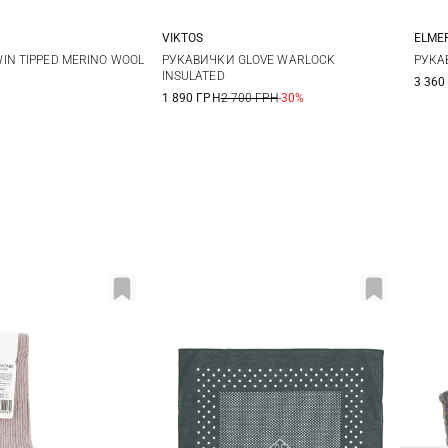
VIKTOS
ELME
L
M
L
XL
XXL
X
IN TIPPED MERINO WOOL
РУКАВИЧКИ GLOVE WARLOCK
РУКА
INSULATED
3 360
1 890 ГРН
2 700 ГРН
-30%