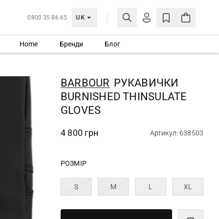
UK
0800 35 86 65
Home
Бренди
Блог
МОЯ ОБЛІКІВКА
УВІЙТИ
BARBOUR
РУКАВИЧКИ
Ще не зареєстровані?
BURNISHED THINSULATE
СТВОРИТИ ОБЛІКІВКУ
GLOVES
4 800 грн
Артикул: 638503
РОЗМІР
S
M
L
XL