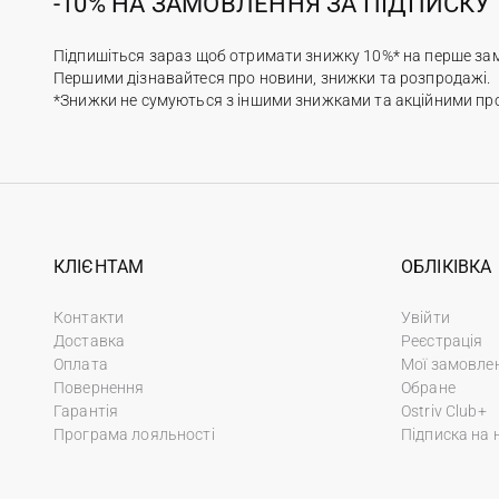
-10% НА ЗАМОВЛЕННЯ ЗА ПІДПИСКУ
Підпишіться зараз щоб отримати знижку 10%* на перше за
Першими дізнавайтеся про новини, знижки та розпродажі.
*Знижки не сумуються з іншими знижками та акційними пр
КЛІЄНТАМ
ОБЛІКІВКА
Контакти
Увійти
Доставка
Реєстрація
Оплата
Мої замовле
Повернення
Обране
Гарантія
Ostriv Club+
Програма лояльності
Підписка на 