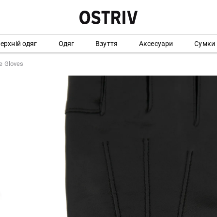
ерхній одяг
Одяг
Взуття
Аксесуари
Сумки
e Gloves