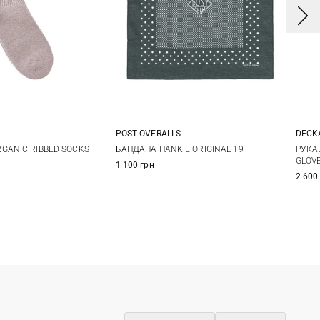
POST OVERALLS
DECK
2
One size
1
GANIC RIBBED SOCKS
БАНДАНА HANKIE ORIGINAL 19
РУКА
GLOV
1 100 грн
2 600