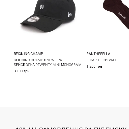
REIGNING CHAMP
PANTHERELLA
One size
10,5
11
1
REIGNING CHAMP X NEW ERA
ШКАРПЕТКИ VALE
БЕЙСБОЛКА 9TWENTY MINI MONOGRAM
1 200 грн
3 100 грн