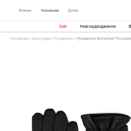
Жінкам
Чоловікам
Дітям
Sale
Нові надходження
В
Чоловікам
Аксесуари
Рукавички
Рукавички Burnished Thinsulat