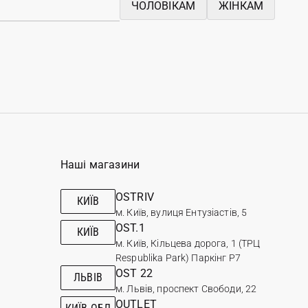
ЧОЛОВІКАМ
ЖІНКАМ
Наші магазини
OSTRIV
КИЇВ
м. Київ, вулиця Ентузіастів, 5
OST.1
КИЇВ
м. Київ, Кільцева дорога, 1 (ТРЦ
Respublika Park) Паркінг Р7
OST 22
ЛЬВІВ
м. Львів, проспект Свободи, 22
OUTLET