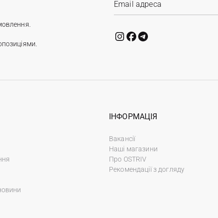
мовлення.
опозиціями.
ІНФОРМАЦІЯ
Вакансії
Наші магазини
ння
Про OSTRIV
Рекомендації з догляду
новини