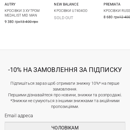
AUTRY
NEW BALANCE
PREMIATA
42
43
44
45
8 US
8,5 US
9 US
9,5 US
39
40
КРОСІВКИ З ХУТРОМ
КРОСІВКИ U7404OO
КРОСІВКИ RUSS
10 US
10,5 US
11 US
11,5 US
43
44
MEDALIST MID MAN
8 680 грн
12 400
SOLD OUT
12 US
47
9 380 грн
13 400 грн
-10% НА ЗАМОВЛЕННЯ ЗА ПІДПИСКУ
Підпишіться зараз щоб отримати знижку 10%* на перше
замовлення.
Першими дізнавайтеся про новини, знижки та розпродажі.
*Знижки не сумуються з іншими знижками та акційними
пропозиціями.
ЧОЛОВІКАМ