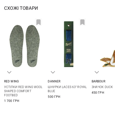
СХОЖІ ТОВАРИ
RED WING
DANNER
BARBOUR
XS
S
M
L
One size
One si
УСТІЛКИ RED WING WOOL
ШНУРКИ LACES 63" ROYAL
ЗНАЧОК DUCK
XL
SHAPED COMFORT
BLUE
450 ГРН
FOOTBED
500 ГРН
1 700 ГРН