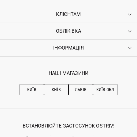
КЛІЄНТАМ
ОБЛІКІВКА
Контакти
Доставка
Оплата
ІНФОРМАЦІЯ
Увійти
Повернення
Реєстрація
Гарантія
Мої замовлення
Програма лояльності
Вакансії
Обране
Наші магазини
НАШІ МАГАЗИНИ
Ostriv Club+
Про OSTRIV
Підписка на новини
Рекомендації з догляду
КИЇВ
КИЇВ
ЛЬВІВ
КИЇВ ОБЛ
ВСТАНОВЛЮЙТЕ ЗАСТОСУНОК OSTRIV!