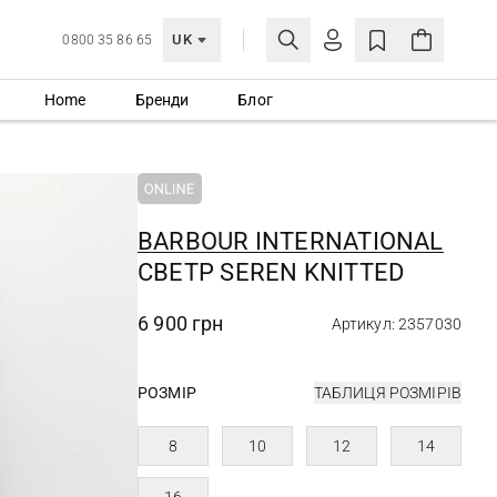
UK
0800 35 86 65
Home
Бренди
Блог
МОЯ ОБЛІКІВКА
УВІЙТИ
Ще не зареєстровані?
СТВОРИТИ ОБЛІКІВКУ
BARBOUR INTERNATIONAL
СВЕТР SEREN KNITTED
6 900 грн
Артикул: 2357030
РОЗМІР
ТАБЛИЦЯ РОЗМІРІВ
8
10
12
14