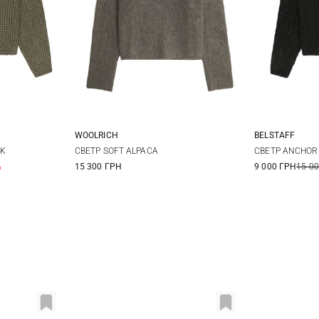
WOOLRICH
BELSTAFF
M
XS
S
M
L
XS
CK
СВЕТР SOFT ALPACA
СВЕТР ANCHOR
%
15 300 ГРН
9 000 ГРН
15 0
XL