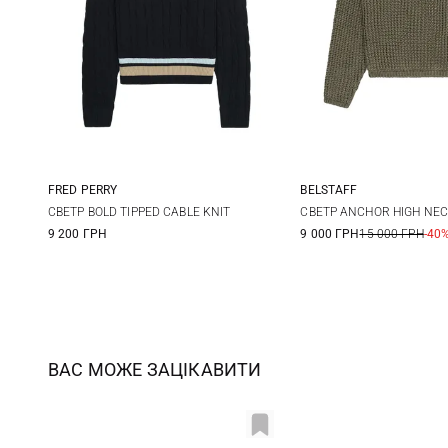
FRED PERRY
BELSTAFF
6
8
10
12
XS
S
СВЕТР BOLD TIPPED CABLE KNIT
СВЕТР ANCHOR HIGH NE
9 200 ГРН
9 000 ГРН
15 000 ГРН
-40
ВАС МОЖЕ ЗАЦІКАВИТИ