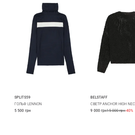
SPLITS59
BELSTAFF
XS
S
M
L
XS
S
ГОЛЬФ LENNON
СВЕТР ANCHOR HIGH NE
5 500 грн
9 000 грн
15 000 грн
-40%