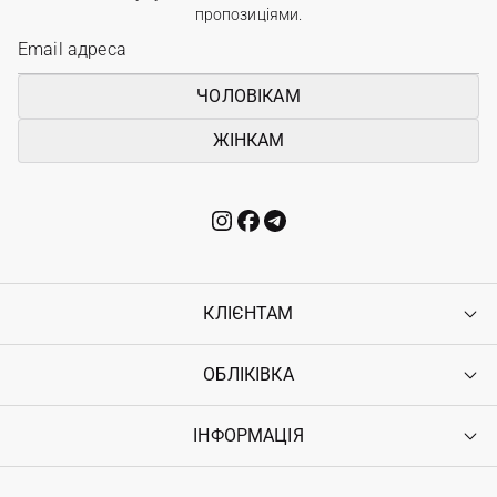
пропозиціями.
ЧОЛОВІКАМ
ЖІНКАМ
КЛІЄНТАМ
ОБЛІКІВКА
Контакти
Доставка
Оплата
ІНФОРМАЦІЯ
Увійти
Повернення
Реєстрація
Гарантія
Мої замовлення
Програма лояльності
Вакансії