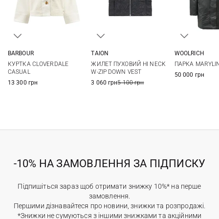
WOOLRICH
BARBOUR
TAION
S
M
8
10
12
14
XS
S
M
L
ПАРКА MARYLI
КУРТКА CLOVERDALE
ЖИЛЕТ ПУХОВИЙ HI NECK
XL
XXL
CASUAL
W-ZIP DOWN VEST
50 000 грн
13 300 грн
3 060 грн
5 100 грн
-10% НА ЗАМОВЛЕННЯ ЗА ПІДПИСКУ
Підпишіться зараз щоб отримати знижку 10%* на перше
замовлення.
Першими дізнавайтеся про новини, знижки та розпродажі.
*Знижки не сумуються з іншими знижками та акційними