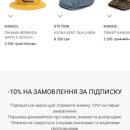
STETSON
KANGOL
KANGOL
55
56
57
58
L
One si
КЕПКА KENT SILK/LINEN
ПАНАМА BERMUDA
ТРАКЕР KANGA
59
60
61
62
WAFFLE SLOUCH
8 200 грн
2 200 грн
4 400 
63
2 050 грн
4 100 грн
-10% НА ЗАМОВЛЕННЯ ЗА ПІДПИСКУ
Підпишіться зараз щоб отримати знижку 10%* на перше
замовлення.
Першими дізнавайтеся про новини, знижки та розпродажі.
*Знижки не сумуються з іншими знижками та акційними
пропозиціями.