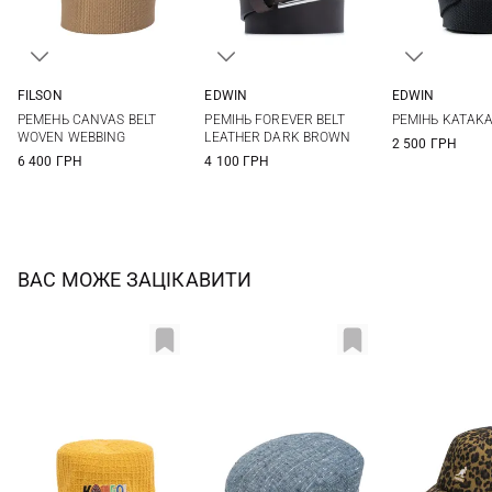
FILSON
EDWIN
EDWIN
S
M
L
XL
M
L
One si
РЕМЕНЬ CANVAS BELT
РЕМІНЬ FOREVER BELT
РЕМІНЬ KATAKA
WOVEN WEBBING
LEATHER DARK BROWN
2 500 ГРН
6 400 ГРН
4 100 ГРН
ВАС МОЖЕ ЗАЦІКАВИТИ