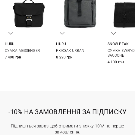
SNOW PEAK
HURU
HURU
One Si
One Size
One Size
СУМКА EVERYD
СУМКА MESSENGER
РЮКЗАК URBAN
SACOCHE
7 490 грн
8 290 грн
4 100 грн
-10% НА ЗАМОВЛЕННЯ ЗА ПІДПИСКУ
Підпишіться зараз щоб отримати знижку 10%* на перше
замовлення.