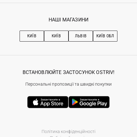
Реєстрація
Гарантія
Мої замовлення
Програма лояльності
Вакансії
Обране
Наші магазини
НАШІ МАГАЗИНИ
Ostriv Club+
Про OSTRIV
Підписка на новини
Рекомендації з догляду
КИЇВ
КИЇВ
ЛЬВІВ
КИЇВ ОБЛ
ВСТАНОВЛЮЙТЕ ЗАСТОСУНОК OSTRIV!
Персональні пропозиції та швидкі покупки
Політика конфіденційності