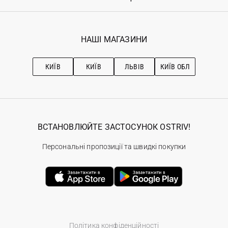
Повернення
Реєстрація
Гарантія
Мої замовлення
Програма лояльності
Вакансії
Обране
Наші магазини
НАШІ МАГАЗИНИ
Ostriv Club+
Про OSTRIV
Підписка на новини
Рекомендації з догляду
КИЇВ
КИЇВ
ЛЬВІВ
КИЇВ ОБЛ
ВСТАНОВЛЮЙТЕ ЗАСТОСУНОК OSTRIV!
Персональні пропозиції та швидкі покупки
Політика конфіденційності