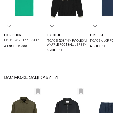
FRED PERRY
LES DEUX
G.R.P. SRL
38
40
42
44
M
L
XL
XXL
3
4
ПОЛО TWIN TIPPED SHIRT
ПОЛО З ДОВГИМ РУКАВОМ
ПОЛО SAILOR P
7
8
WAFFLE FOOTBALL JERSEY
3 150 ГРН
6 300 ГРН
6 060 ГРН
10 10
6 700 ГРН
ВАС МОЖЕ ЗАЦІКАВИТИ