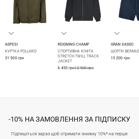
ASPESI
REIGNING CHAMP
GRAN SASSO
M
L
XL
XXL
M
L
XL
XXL
48
50
КУРТКА POLLARD
СПОРТИВНА КОФТА
ШОРТИ BERMU
56
STRETCH TWILL TRACK
31 500 грн
15 200 грн
JACKET
6 450 грн
12 900 грн
-10% НА ЗАМОВЛЕННЯ ЗА ПІДПИСКУ
Підпишіться зараз щоб отримати знижку 10%* на перше