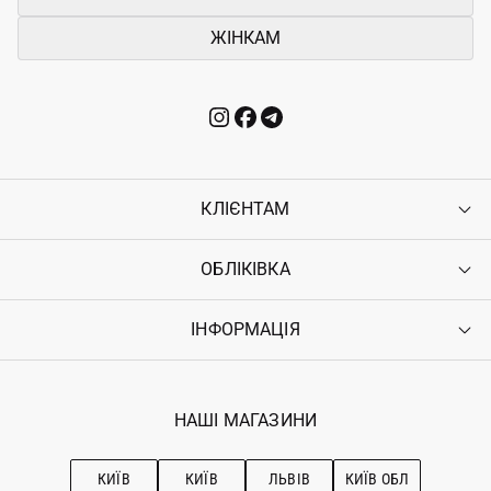
ЖІНКАМ
КЛІЄНТАМ
ОБЛІКІВКА
Контакти
Доставка
Оплата
ІНФОРМАЦІЯ
Увійти
Повернення
Реєстрація
Гарантія
Мої замовлення
Програма лояльності
Вакансії
Обране
Наші магазини
НАШІ МАГАЗИНИ
Ostriv Club+
Про OSTRIV
Підписка на новини
Рекомендації з догляду
КИЇВ
КИЇВ
ЛЬВІВ
КИЇВ ОБЛ