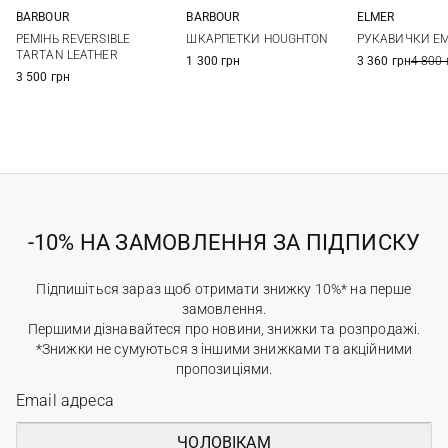
BARBOUR
BARBOUR
ELMER
S
M
L
M
L
XS
S
РЕМIНЬ REVERSIBLE
ШКАРПЕТКИ HOUGHTON
РУКАВИЧКИ E
TARTAN LEATHER
1 300 грн
3 360 грн
4 800 
3 500 грн
-10% НА ЗАМОВЛЕННЯ ЗА ПІДПИСКУ
Підпишіться зараз щоб отримати знижку 10%* на перше
замовлення.
Першими дізнавайтеся про новини, знижки та розпродажі.
*Знижки не сумуються з іншими знижками та акційними
пропозиціями.
ЧОЛОВІКАМ