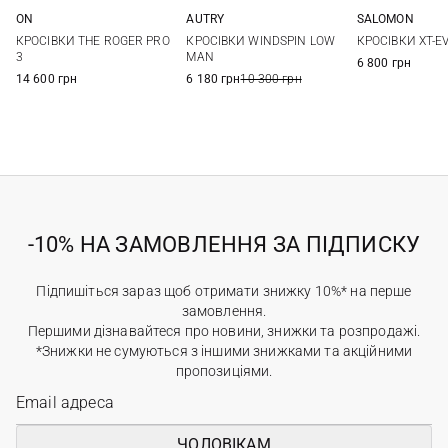
ON
AUTRY
SALOMON
41
42
42,5
43
41
42
43
44
7,5 UK
8 UK
8
КРОСІВКИ THE ROGER PRO
КРОСІВКИ WINDSPIN LOW
КРОСІВКИ XT-E
44
44,5
45
45
9,5 UK
10 UK
1
3
MAN
6 800 грн
14 600 грн
6 180 грн
10 300 грн
-10% НА ЗАМОВЛЕННЯ ЗА ПІДПИСКУ
Підпишіться зараз щоб отримати знижку 10%* на перше
замовлення.
Першими дізнавайтеся про новини, знижки та розпродажі.
*Знижки не сумуються з іншими знижками та акційними
пропозиціями.
ЧОЛОВІКАМ