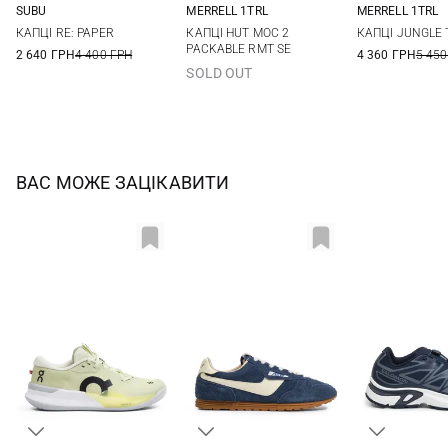
SUBU
MERRELL 1TRL
MERRELL 1TRL
41/42
43/44
45/46
40
41
42
43
40
41,5
КАПЦІ RE: PAPER
КАПЦІ HUT MOC 2
КАПЦІ JUNGLE 
44
45
PACKABLE RMT SE
2 640 ГРН
4 400 ГРН
4 360 ГРН
5 450
SOLD OUT
ВАС МОЖЕ ЗАЦІКАВИТИ