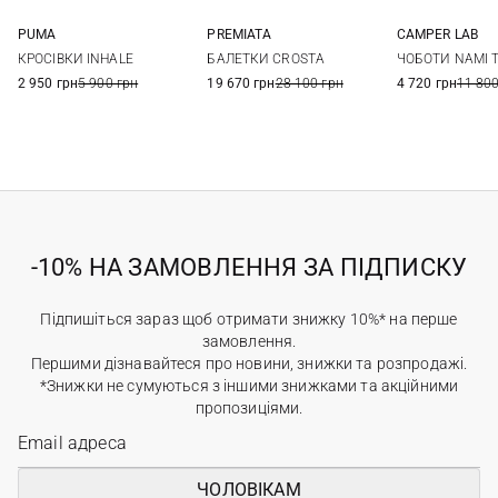
PUMA
PREMIATA
CAMPER LAB
37 UK
37,5 UK
38 UK
38,5 UK
36
36,5
37
37,5
36
37
КРОСІВКИ INHALE
БАЛЕТКИ CROSTA
ЧОБОТИ NAMI 
39 UK
40 UK
38
38,5
39
40
40
2 950 грн
5 900 грн
19 670 грн
28 100 грн
4 720 грн
11 800
41
-10% НА ЗАМОВЛЕННЯ ЗА ПІДПИСКУ
Підпишіться зараз щоб отримати знижку 10%* на перше
замовлення.
Першими дізнавайтеся про новини, знижки та розпродажі.
*Знижки не сумуються з іншими знижками та акційними
пропозиціями.
ЧОЛОВІКАМ