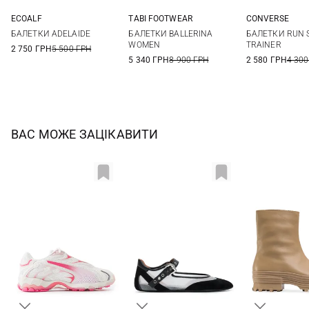
ECOALF
TABI FOOTWEAR
CONVERSE
37
38
39
40
36
37
38
39
36
36,5
БАЛЕТКИ ADELAIDE
БАЛЕТКИ BALLERINA
БАЛЕТКИ RUN 
40
41
42
38
38,5
WOMEN
TRAINER
2 750 ГРН
5 500 ГРН
5 340 ГРН
8 900 ГРН
2 580 ГРН
4 300
ВАС МОЖЕ ЗАЦІКАВИТИ