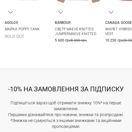
AGOLDE
BARBOUR
CANADA GOOS
XS
S
M
L
8
10
12
14
S
M
МАЙКА POPPY TANK
СВЕТР MAEVE KNITTED
ЖИЛЕТ HYBRIDG
JUMPERMAEVE KNITTED
VEST
SOLD OUT
5 600 грн
8 000 грн
10 250 грн
20 5
-10% НА ЗАМОВЛЕННЯ ЗА ПІДПИСКУ
Підпишіться зараз щоб отримати знижку 10%* на перше
замовлення.
Першими дізнавайтеся про новини, знижки та розпродажі.
*Знижки не сумуються з іншими знижками та акційними
пропозиціями.