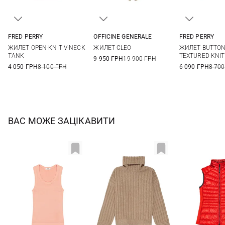
FRED PERRY
OFFICINE GENERALE
FRED PERRY
8
10
12
36
38
40
6
8
ЖИЛЕТ OPEN-KNIT V-NECK
ЖИЛЕТ CLEO
ЖИЛЕТ BUTTON
TANK
TEXTURED KNIT
9 950 ГРН
19 900 ГРН
4 050 ГРН
8 100 ГРН
6 090 ГРН
8 700
ВАС МОЖЕ ЗАЦІКАВИТИ