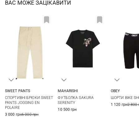
ВАС МОЖЕ ЗАЦІКАВИТИ
SWEET PANTS
MAHARISHI
OBEY
XS
S
M
L
XS
S
M
L
XS
S
СПОРТИВНІ БРЮКИ SWEET
ФУТБОЛКА SAKURA
ШОРТИ BIKE S
XL
XXL
XL
PANTS JOGGING EN
SERENITY
1 120 грн
2 800 
POLAIRE
10 500 грн
3 000 грн
6 000 грн