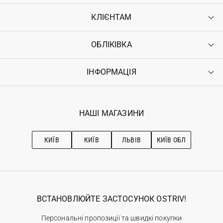
КЛІЄНТАМ
ОБЛІКІВКА
Контакти
Доставка
Оплата
ІНФОРМАЦІЯ
Увійти
Повернення
Реєстрація
Гарантія
Мої замовлення
Програма лояльності
Вакансії
Обране
Наші магазини
НАШІ МАГАЗИНИ
Ostriv Club+
Про OSTRIV
Підписка на новини
Рекомендації з догляду
КИЇВ
КИЇВ
ЛЬВІВ
КИЇВ ОБЛ
ВСТАНОВЛЮЙТЕ ЗАСТОСУНОК OSTRIV!
Персональні пропозиції та швидкі покупки