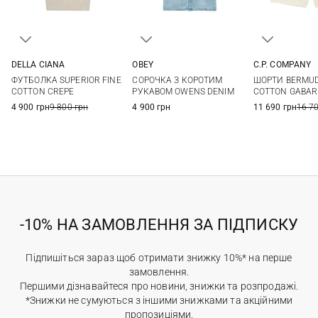
DELLA CIANA
OBEY
C.P. COMPANY
50
52
54
56
M
L
XL
XXL
46
48
ФУТБОЛКА SUPERIOR FINE
СОРОЧКА З КОРОТИМ
ШОРТИ BERMUD
58
60
54
COTTON CREPE
РУКАВОМ OWENS DENIM
COTTON GABAR
4 900 грн
9 800 грн
4 900 грн
11 690 грн
16 7
-10% НА ЗАМОВЛЕННЯ ЗА ПІДПИСКУ
Підпишіться зараз щоб отримати знижку 10%* на перше
замовлення.
Першими дізнавайтеся про новини, знижки та розпродажі.
*Знижки не сумуються з іншими знижками та акційними
пропозиціями.