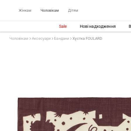
Жінкам
Чоловікам
Дітям
Sale
Нові надходження
В
Чоловікам
Аксесуари
Бандани
Хустка FOULARD