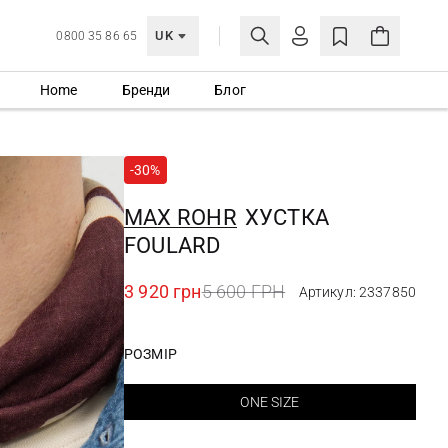
UK
0800 35 86 65
Home
Бренди
Блог
МОЯ ОБЛІКІВКА
УВІЙТИ
-30%
Ще не зареєстровані?
СТВОРИТИ ОБЛІКІВКУ
MAX ROHR
ХУСТКА
FOULARD
3 920 грн
5 600 ГРН
Артикул: 2337850
РОЗМІР
ONE SIZE