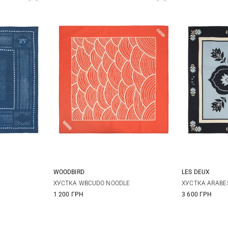
WOODBIRD
LES DEUX
One size
ХУСТКА WBCUDO NOODLE
ХУСТКА ARABE
1 200 ГРН
3 600 ГРН