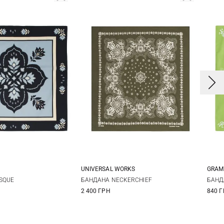
UNIVERSAL WORKS
GRAM
One size
One size
SQUE
БАНДАНА NECKERCHIEF
БАНД
2 400 ГРН
840 