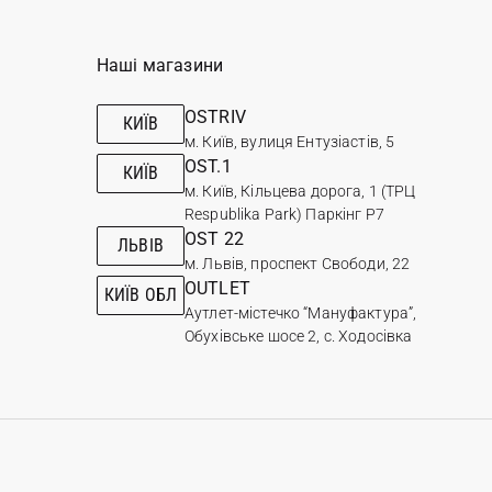
Наші магазини
OSTRIV
КИЇВ
м. Київ, вулиця Ентузіастів, 5
OST.1
КИЇВ
м. Київ, Кільцева дорога, 1 (ТРЦ
Respublika Park) Паркінг Р7
OST 22
ЛЬВІВ
м. Львів, проспект Свободи, 22
OUTLET
КИЇВ ОБЛ
Аутлет-містечко “Мануфактура”,
Обухівське шосе 2, с. Ходосівка