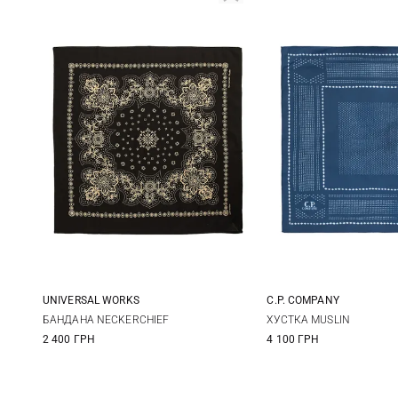
UNIVERSAL WORKS
C.P. COMPANY
One size
One size
БАНДАНА NECKERCHIEF
ХУСТКА MUSLIN
2 400 ГРН
4 100 ГРН