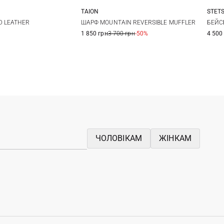
TAION
STET
XL
One size
D LEATHER
ШАРФ MOUNTAIN REVERSIBLE MUFFLER
БЕЙС
1 850 грн
3 700 грн
-50%
4 500
ЧОЛОВІКАМ
ЖІНКАМ