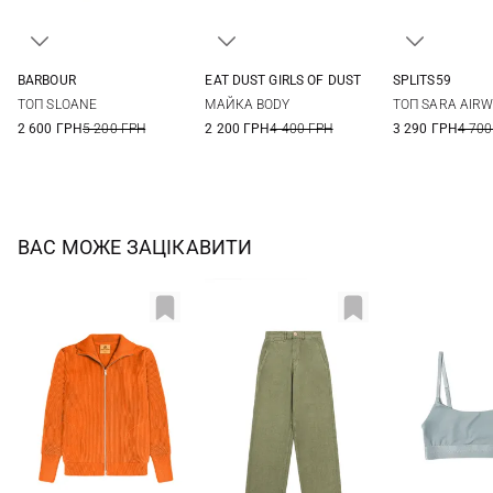
BARBOUR
EAT DUST GIRLS OF DUST
SPLITS59
8
10
12
XS
S
M
L
XS
S
ТОП SLOANE
МАЙКА BODY
ТОП SARA AIRW
2 600 ГРН
5 200 ГРН
2 200 ГРН
4 400 ГРН
3 290 ГРН
4 700
ВАС МОЖЕ ЗАЦІКАВИТИ