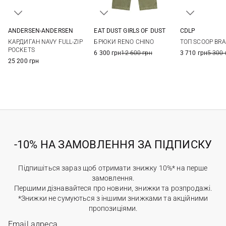
ANDERSEN-ANDERSEN
EAT DUST GIRLS OF DUST
CDLP
XS
S
M
L
XXS
XS
S
M
XS
S
КАРДИГАН NAVY FULL-ZIP
БРЮКИ RENO CHINO
ТОП SCOOP BRA
XL
L
POCKETS
6 300 грн
12 600 грн
3 710 грн
5 300 
25 200 грн
-10% НА ЗАМОВЛЕННЯ ЗА ПІДПИСКУ
Підпишіться зараз щоб отримати знижку 10%* на перше
замовлення.
Першими дізнавайтеся про новини, знижки та розпродажі.
*Знижки не сумуються з іншими знижками та акційними
пропозиціями.