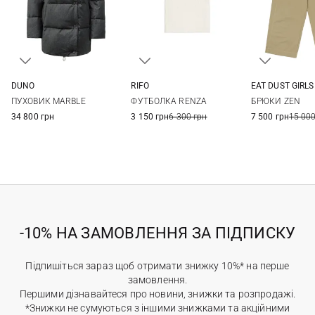
DUNO
RIFO
EAT DUST GIRLS
38
40
42
44
XS
S
M
L
XXS
XS
ПУХОВИК MARBLE
ФУТБОЛКА RENZA
БРЮКИ ZEN
46
34 800 грн
3 150 грн
6 300 грн
7 500 грн
15 000
-10% НА ЗАМОВЛЕННЯ ЗА ПІДПИСКУ
Підпишіться зараз щоб отримати знижку 10%* на перше
замовлення.
Першими дізнавайтеся про новини, знижки та розпродажі.
*Знижки не сумуються з іншими знижками та акційними