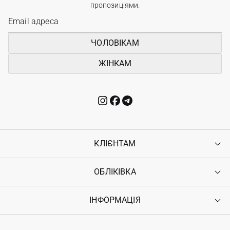
пропозиціями.
ЧОЛОВІКАМ
ЖІНКАМ
КЛІЄНТАМ
ОБЛІКІВКА
Контакти
Доставка
Оплата
ІНФОРМАЦІЯ
Увійти
Повернення
Реєстрація
Гарантія
Мої замовлення
Програма лояльності
Вакансії