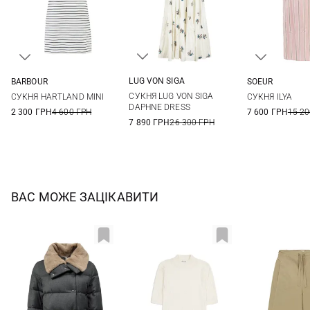
LUG VON SIGA
BARBOUR
SOEUR
38
40
42
44
8
10
12
14
36
38
СУКНЯ LUG VON SIGA
СУКНЯ HARTLAND MINI
СУКНЯ ILYA
DAPHNE DRESS
2 300 ГРН
4 600 ГРН
7 600 ГРН
15 20
7 890 ГРН
26 300 ГРН
ВАС МОЖЕ ЗАЦІКАВИТИ