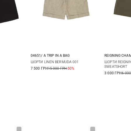
04651/ A TRIP IN A BAG
REIGNING CHA
32
33
M
L
XL
XXL
S
ШОРТИ LINEN BERMUDA 001
ШОРТИ REIGNIN
SWEATSHORT
7 500 ГРН
15 000 ГРН
-50%
38
XXL
3 000 ГРН
6 000