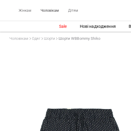
Жінкам
Чоловікам
Дітям
Sale
Нові надходження
В
Чоловікам
Одяг
Шорти
Шорти WBBommy Shiko