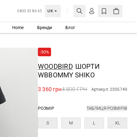
UK
0800 35 86 65
Home
Бренди
Блог
МОЯ ОБЛІКІВКА
УВІЙТИ
-30%
Ще не зареєстровані?
СТВОРИТИ ОБЛІКІВКУ
WOODBIRD
ШОРТИ
WBBOMMY SHIKO
3 360 грн
4 800 ГРН
Артикул: 2335749
РОЗМІР
ТАБЛИЦЯ РОЗМІРІВ
S
M
L
XL