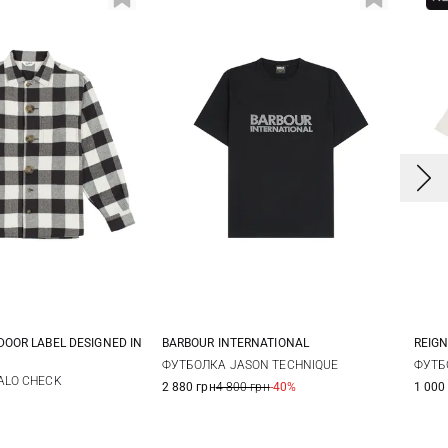
OOR LABEL DESIGNED IN
BARBOUR INTERNATIONAL
REIG
M
L
S
M
L
XL
L
ФУТБОЛКА JASON TECHNIQUE
ФУТБ
ALO CHECK
2 880 грн
4 800 грн
-40%
1 000
XXL