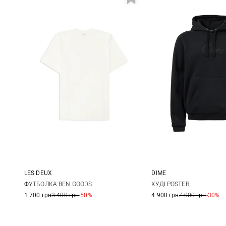
LES DEUX
DIME
S
M
L
XL
S
M
ФУТБОЛКА BEN GOODS
ХУДІ POSTER
1 700 грн
3 400 грн
-50%
4 900 грн
7 000 грн
-30%
XXL