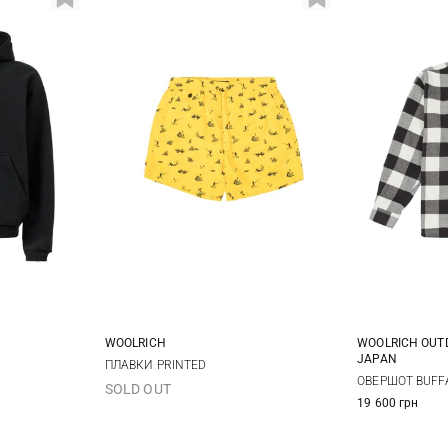
WOOLRICH
WOOLRICH OUTD
JAPAN
L
XL
L
S
ПЛАВКИ PRINTED
ОВЕРШОТ BUFF
SOLD OUT
19 600 грн