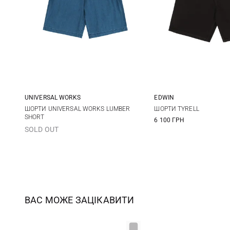
UNIVERSAL WORKS
EDWIN
30
32
34
36
30
31
ШОРТИ UNIVERSAL WORKS LUMBER
ШОРТИ TYRELL
SHORT
6 100 ГРН
38
34
36
SOLD OUT
ВАС МОЖЕ ЗАЦІКАВИТИ