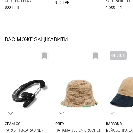
CORE NO SHOW
WBTENNIS TEC
900 ГРН
800 ГРН
1 500 ГРН
ВАС МОЖЕ ЗАЦІКАВИТИ
GRAMICCI
OBEY
BARBOUR
One size
One size
One si
КАРАБІН G-CARABINER
ПАНАМА JULIEN CROCHET
БЕЙСБОЛКА L