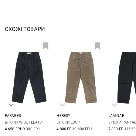
СХОЖІ ТОВАРИ
PARAGES
HERESY
LAMINAR
30
32
34
36
30
32
34
S
M
БРЮКИ WIDE PLEATS
БРЮКИ LOOP
БРЮКИ PANTAL
4 650 ГРН
9 300 ГРН
4 800 ГРН
9 600 ГРН
7 800 ГРН
15 60