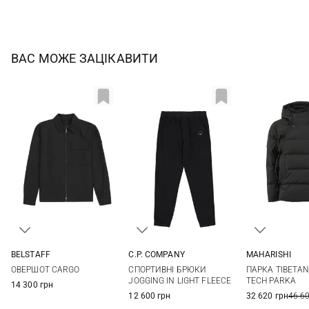
ВАС МОЖЕ ЗАЦІКАВИТИ
BELSTAFF
C.P. COMPANY
MAHARISHI
M
L
XL
XXL
M
L
XL
XXL
S
M
ОВЕРШОТ CARGO
СПОРТИВНІ БРЮКИ
ПАРКА TIBETA
JOGGING IN LIGHT FLEECE
TECH PARKA
14 300 грн
12 600 грн
32 620 грн
46 6