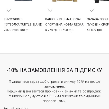
FRIZMWORKS
BARBOUR INTERNATIONAL
CANADA GOOS
M
L
XL
M
L
XL
XXL
S
M
ФУТБОЛКА TURTLE ISLAND
СПОРТИВНА КОФТА REGAR
ПУХОВИК CROF
3XL
XXL
3XL
2 870 грн
4 100 грн
5 750 грн
11 500 грн
48 800 грн
-10% НА ЗАМОВЛЕННЯ ЗА ПІДПИСКУ
Підпишіться зараз щоб отримати знижку 10%* на перше
замовлення.
Першими дізнавайтеся про новини, знижки та розпродажі.
*Знижки не сумуються з іншими знижками та акційними
пропозиціями.