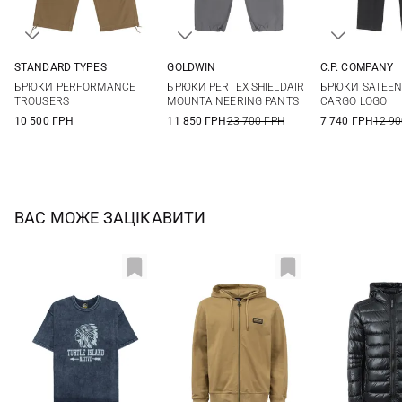
STANDARD TYPES
GOLDWIN
C.P. COMPANY
30
32
34
36
S
M
L
XL
46
48
БРЮКИ PERFORMANCE
БРЮКИ PERTEX SHIELDAIR
БРЮКИ SATEEN
54
56
TROUSERS
MOUNTAINEERING PANTS
CARGO LOGO
10 500 ГРН
11 850 ГРН
23 700 ГРН
7 740 ГРН
12 90
ВАС МОЖЕ ЗАЦІКАВИТИ