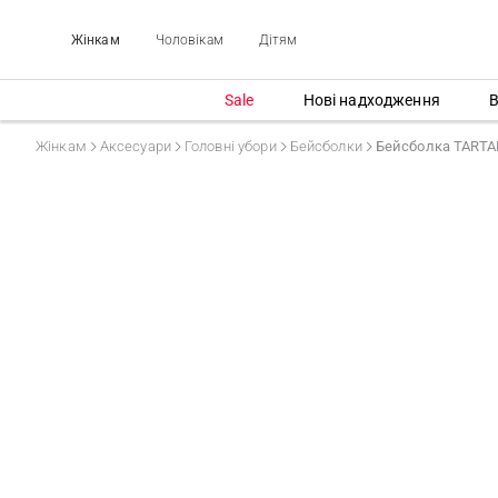
Жінкам
Чоловікам
Дітям
Sale
Нові надходження
В
Жінкам
Аксесуари
Головні убори
Бейсболки
Бейсболка TART