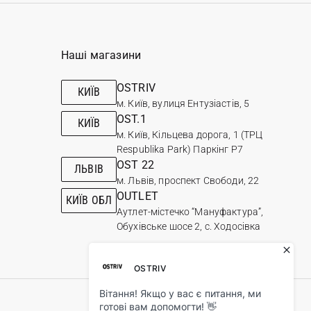
Наші магазини
OSTRIV
КИЇВ
м. Київ, вулиця Ентузіастів, 5
OST.1
КИЇВ
м. Київ, Кільцева дорога, 1 (ТРЦ
Respublika Park) Паркінг Р7
OST 22
ЛЬВІВ
м. Львів, проспект Свободи, 22
OUTLET
КИЇВ ОБЛ
Аутлет-містечко “Мануфактура”,
Обухівське шосе 2, с. Ходосівка