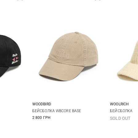
WOODBIRD
WOOLRICH
One size
S
БЕЙСБОЛКА WBCORE BASE
БЕЙСБОЛКА
2 800 ГРН
SOLD OUT