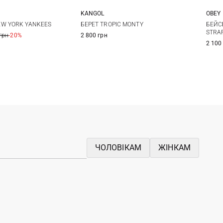
KANGOL
OBEY
One size
S
M
L
W YORK YANKEES
БЕРЕТ TROPIC MONTY
БЕЙС
STRA
грн
-20%
2 800 грн
2 100
ЧОЛОВІКАМ
ЖІНКАМ