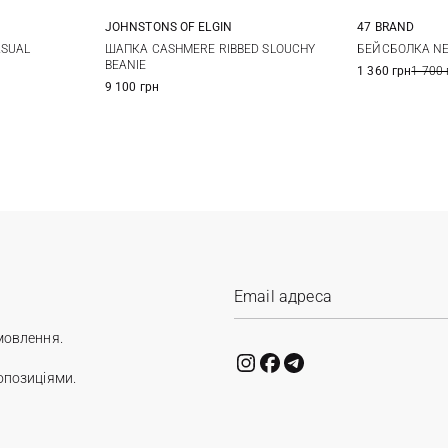
JOHNSTONS OF ELGIN
47 BRAND
One size
ШАПКА CASHMERE RIBBED SLOUCHY
ASUAL
БЕЙСБОЛКА NE
BEANIE
1 360 грн
1 700 
9 100 грн
мовлення.
опозиціями.