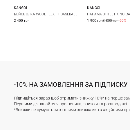
KANGOL
KANGOL
S/M
L/XL
XXL
M
L
БЕЙСБОЛКА WOOL FLEXFIT BASEBALL
ПАНАМА STREET KING C
2 400 грн
1 900 грн
3 800 грн
-50%
-10% НА ЗАМОВЛЕННЯ ЗА ПІДПИСКУ
Підпишіться зараз щоб отримати знижку 10%* на перше за
Першими дізнавайтеся про новини, знижки та розпродажі.
*Знижки не сумуються з іншими знижками та акційними пр