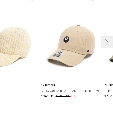
47 BRAND
AUTR
One size
БЕЙСБОЛКА 8-BALL BASE RUNNER ICON
БЕЙС
1 360 ГРН
1 700 ГРН
-20%
3 600