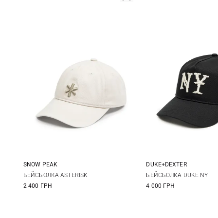
SNOW PEAK
DUKE+DEXTER
S
M
One size
БЕЙСБОЛКА ASTERISK
БЕЙСБОЛКА DUKE NY
2 400 ГРН
4 000 ГРН