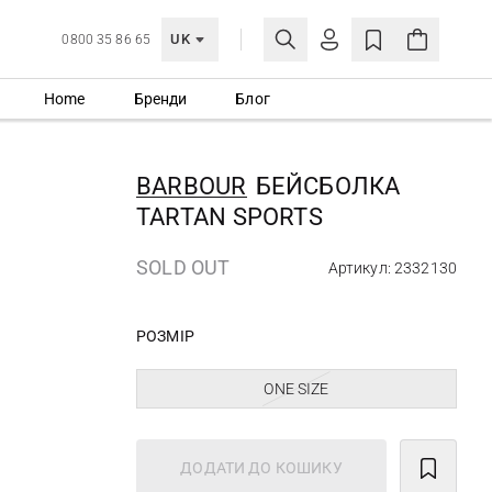
UK
0800 35 86 65
Home
Бренди
Блог
МОЯ ОБЛІКІВКА
УВІЙТИ
BARBOUR
БЕЙСБОЛКА
Ще не зареєстровані?
TARTAN SPORTS
СТВОРИТИ ОБЛІКІВКУ
SOLD OUT
Артикул: 2332130
РОЗМІР
ONE SIZE
ДОДАТИ ДО КОШИКУ