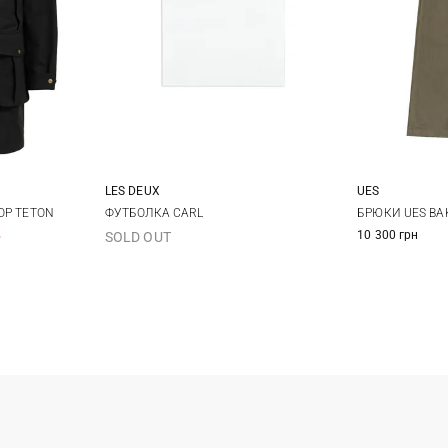
LES DEUX
UES
S
M
L
XL
33
3
OP TETON
ФУТБОЛКА CARL
БРЮКИ UES BA
%
10 300 грн
SOLD OUT
XXL
40