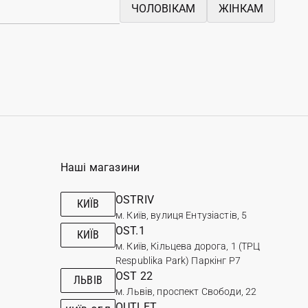
ЧОЛОВІКАМ
ЖІНКАМ
Наші магазини
OSTRIV
КИЇВ
м. Київ, вулиця Ентузіастів, 5
OST.1
КИЇВ
м. Київ, Кільцева дорога, 1 (ТРЦ
Respublika Park) Паркінг Р7
OST 22
ЛЬВІВ
м. Львів, проспект Свободи, 22
OUTLET