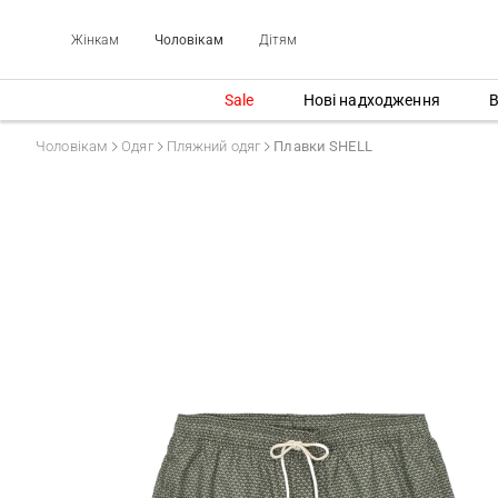
Жінкам
Чоловікам
Дітям
Sale
Нові надходження
В
Чоловікам
Одяг
Пляжний одяг
Плавки SHELL