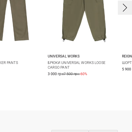
UNIVERSAL WORKS
REIG
4
36
38
30
32
34
36
S
KER PANTS
БРЮКИ UNIVERSAL WORKS LOOSE
ШОРТИ
CARGO PANT
5 900
38
3 000 грн
7 500 грн
-60%