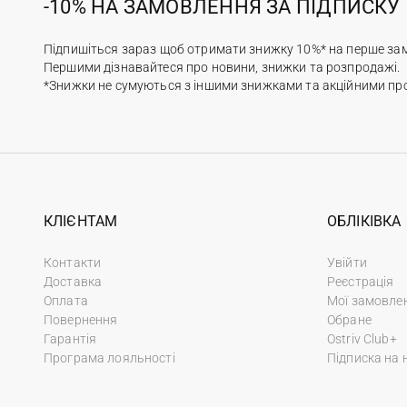
-10% НА ЗАМОВЛЕННЯ ЗА ПІДПИСКУ
Підпишіться зараз щоб отримати знижку 10%* на перше за
Першими дізнавайтеся про новини, знижки та розпродажі.
*Знижки не сумуються з іншими знижками та акційними пр
КЛІЄНТАМ
ОБЛІКІВКА
Контакти
Увійти
Доставка
Реєстрація
Оплата
Мої замовле
Повернення
Обране
Гарантія
Ostriv Club+
Програма лояльності
Підписка на 