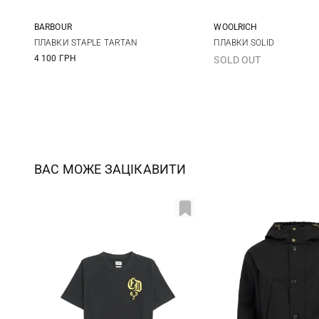
BARBOUR
WOOLRICH
S
M
L
XL
L
ПЛАВКИ STAPLE TARTAN
ПЛАВКИ SOLID
4 100 ГРН
SOLD OUT
XXL
ВАС МОЖЕ ЗАЦІКАВИТИ