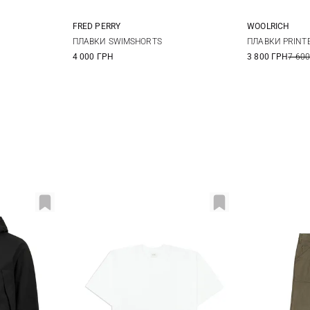
FRED PERRY
WOOLRICH
S
M
L
XL
L
ПЛАВКИ SWIMSHORTS
ПЛАВКИ PRINT
4 000 ГРН
3 800 ГРН
7 600
XXL