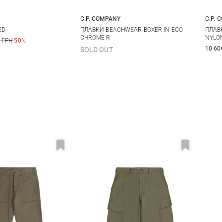
C.P. COMPANY
C.P. 
48
50
52
54
4
ED
ПЛАВКИ BEACHWEAR BOXER IN ECO-
ПЛАВ
CHROME R
NYLO
 ГРН
-50%
5
10 60
SOLD OUT