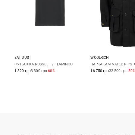
EAT DUST
WOOLRICH
M
L
XL
XXL
L
ФУТБОЛКА RUSSEL T / FLAMINGO
ПАРКА LAMINATED RIPST
1 320 грн
3 300 грн
-60%
16 750 грн
33 500 грн
-50