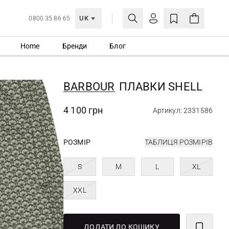
UK
0800 35 86 65
Home
Бренди
Блог
МОЯ ОБЛІКІВКА
УВІЙТИ
BARBOUR
ПЛАВКИ SHELL
Ще не зареєстровані?
СТВОРИТИ ОБЛІКІВКУ
4 100 грн
Артикул: 2331586
РОЗМІР
ТАБЛИЦЯ РОЗМІРІВ
S
M
L
XL
XXL
ДОДАТИ ДО КОШИКУ