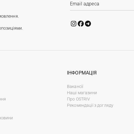
мовлення.
опозиціями.
ІНФОРМАЦІЯ
Вакансії
Наші магазини
ння
Про OSTRIV
Рекомендації з догляду
новини