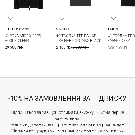
C.P. COMPANY
VIKTOS
TAION
M
L
XL
XXL
M
L
XL
XXL
M
L
КУРТКА MICRO-REPS
ФУТБОЛКА TEE RANGE
ФУТБОЛКА FRO
3XL
HOODED LENS
TRAINER COOLMAX BLACK
EMBROIDERY
29 500 грн
2 100 грн
3 000 грн
SOLD OUT
-10% НА ЗАМОВЛЕННЯ ЗА ПІДПИСКУ
Підпишіться зараз щоб отримати знижку 10%* на перше
замовлення.
Першими дізнавайтеся про новини, знижки та розпродажі.
*Знижки не сумуються з іншими знижками та акційними