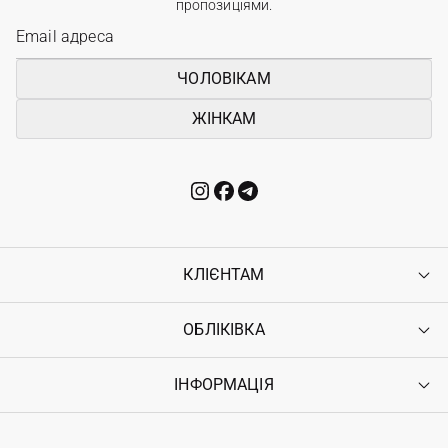
пропозиціями.
ЧОЛОВІКАМ
ЖІНКАМ
КЛІЄНТАМ
ОБЛІКІВКА
Контакти
Доставка
Оплата
ІНФОРМАЦІЯ
Увійти
Повернення
Реєстрація
Гарантія
Мої замовлення
Програма лояльності
Вакансії
Обране