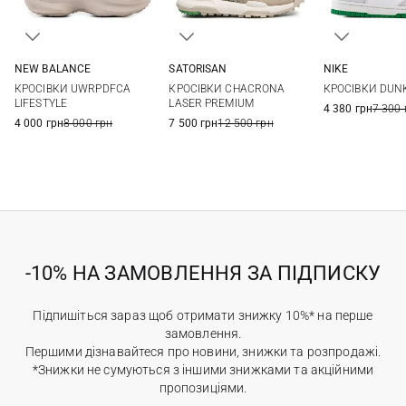
NEW BALANCE
SATORISAN
NIKE
4,5 US
5 US
5,5 US
6 US
36
37
38
39
6 US
6,5 US
КРОСІВКИ UWRPDFCA
КРОСІВКИ CHACRONA
КРОСІВКИ DUN
6,5 US
7 US
7,5 US
8 US
40
41
8 US
8,5 US
LIFESTYLE
LASER PREMIUM
4 380 грн
7 300 
4 000 грн
8 000 грн
7 500 грн
12 500 грн
-10% НА ЗАМОВЛЕННЯ ЗА ПІДПИСКУ
Підпишіться зараз щоб отримати знижку 10%* на перше
замовлення.
Першими дізнавайтеся про новини, знижки та розпродажі.
*Знижки не сумуються з іншими знижками та акційними
пропозиціями.