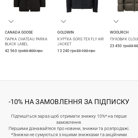
CANADA GOOSE
GOLDWIN
WOOLRICH
S
M
L
XL
S
M
L
XL
M
L
ПАРКА CHATEAU PARKA
КУРТКА GORE-TEX FLY AIR
ПУХОВИК CLOU
XXL
BLACK LABEL
JACKET
23 450 грн
33 5
42 560 грн
60 800 грн
13 240 грн
33 100 грн
-10% НА ЗАМОВЛЕННЯ ЗА ПІДПИСКУ
Підпишіться зараз щоб отримати знижку 10%* на перше
замовлення.
Першими дізнавайтеся про новини, знижки та розпродажі.
*Знижки не сумуються з іншими знижками та акційними