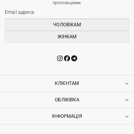
пропозиціями.
ЧОЛОВІКАМ
ЖІНКАМ
КЛІЄНТАМ
ОБЛІКІВКА
Контакти
Доставка
Оплата
ІНФОРМАЦІЯ
Увійти
Повернення
Реєстрація
Гарантія
Мої замовлення
Програма лояльності
Вакансії