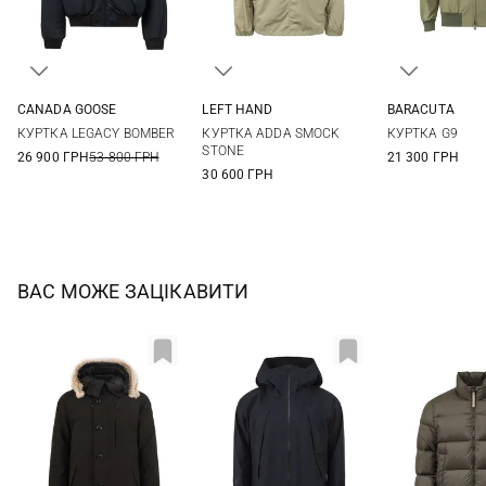
CANADA GOOSE
LEFT HAND
BARACUTA
M
L
XL
XXL
M
L
XL
38
40
КУРТКА LEGACY BOMBER
КУРТКА ADDA SMOCK
КУРТКА G9
46
48
STONE
26 900 ГРН
53 800 ГРН
21 300 ГРН
30 600 ГРН
ВАС МОЖЕ ЗАЦІКАВИТИ