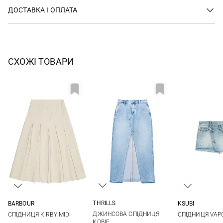
ДОСТАВКА І ОПЛАТА
СХОЖІ ТОВАРИ
THRILLS
BARBOUR
KSUBI
6
7
8
9
8
10
12
14
24
25
ДЖИНСОВА СПІДНИЦЯ
СПІДНИЦЯ KIRBY MIDI
CПІДНИЦЯ VAP
10
16
28
KOBIE