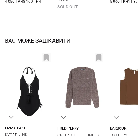
4 050 ГРН
8 100 ГРН
5 900 ГРН
11 80
SOLD OUT
ВАС МОЖЕ ЗАЦІКАВИТИ
EMMA PAKE
FRED PERRY
BARBOUR
XS
S
M
L
6
8
10
12
8
10
КУПАЛЬНИК
СВЕТР BOUCLE JUMPER
ТОП LUCY