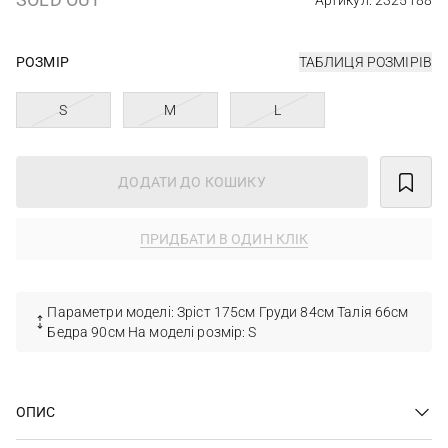
Артикул: 2325188
РОЗМІР
ТАБЛИЦЯ РОЗМІРІВ
S
M
L
ДОДАТИ ДО КОШИКУ
ПРИДБАТИ В ОДИН КЛІК
Параметри моделі: Зріст 175см Груди 84см Талія 66см
Бедра 90см На моделі розмір: S
ОПИС