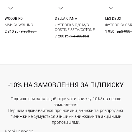
WOODBIRD
DELLA CIANA
LES DEUX
M
L
XL
48
50
52
54
M
L
МАЙКА WBLUNG
ФУТБОЛКА G/C M/C
ФУТБОЛКА CAR
56
58
60
COSTINE SETA/COTONE
2 310 грн
3 300 грн
1 950 грн
3 900 
7 200 грн
14 400 грн
-10% НА ЗАМОВЛЕННЯ ЗА ПІДПИСКУ
Підпишіться зараз щоб отримати знижку 10%* на перше
замовлення.
Першими дізнавайтеся про новини, знижки та розпродажі.
*Знижки не сумуються з іншими знижками та акційними
пропозиціями.