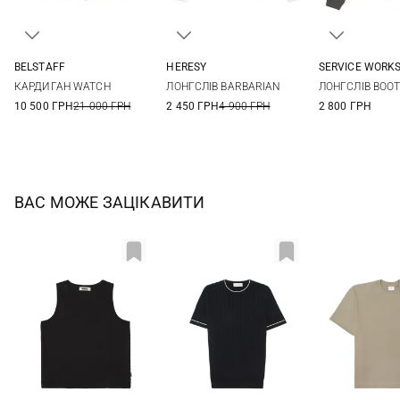
BELSTAFF
HERESY
SERVICE WORK
M
L
XL
XXL
S
M
L
XL
M
L
КАРДИГАН WATCH
ЛОНГСЛІВ BARBARIAN
ЛОНГСЛІВ BOO
10 500 ГРН
21 000 ГРН
2 450 ГРН
4 900 ГРН
2 800 ГРН
ВАС МОЖЕ ЗАЦІКАВИТИ