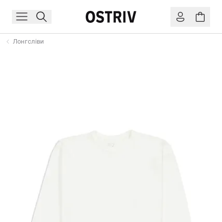
Лонгсліви