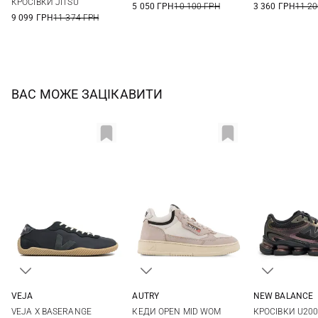
КРОСІВКИ JITSU
5 050 ГРН
10 100 ГРН
3 360 ГРН
11 20
9 099 ГРН
11 374 ГРН
ВАС МОЖЕ ЗАЦІКАВИТИ
VEJA
AUTRY
NEW BALANCE
36
37
38
39
36
37
38
39
5 US
5,5 US
VEJA X BASERANGE
КЕДИ OPEN MID WOM
КРОСІВКИ U20