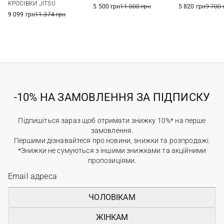
40
41
40
41
7 US
7,5 US
КРОСІВКИ JITSU
5 500 грн
11 000 грн
5 820 грн
9 700 
9 099 грн
11 374 грн
-10% НА ЗАМОВЛЕННЯ ЗА ПІДПИСКУ
Підпишіться зараз щоб отримати знижку 10%* на перше
замовлення.
Першими дізнавайтеся про новини, знижки та розпродажі.
*Знижки не сумуються з іншими знижками та акційними
пропозиціями.
ЧОЛОВІКАМ
ЖІНКАМ