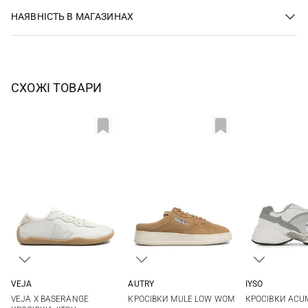
НАЯВНІСТЬ В МАГАЗИНАХ
СХОЖІ ТОВАРИ
VEJA
AUTRY
IYSO
36
37
38
39
37
38
39
40
37
38
VEJA X BASERANGE
КРОСІВКИ MULE LOW WOM
КРОСІВКИ ACU
40