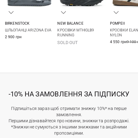
BIRKENSTOCK
NEW BALANCE
POMPEII
41
42
43
44
7,5 US
8 US
8,5 US
9 US
41
42
ШЛЬОПАНЦІ ARIZONA EVA
КРОСІВКИ MTHIGLB9
КРОСІВКИ ELAN
45
46
9,5 US
10 US
10,5 US
11 US
45
RUNNING
NYLON
2 900 грн
11,5 US
12 US
4 550 грн
9 100 
SOLD OUT
-10% НА ЗАМОВЛЕННЯ ЗА ПІДПИСКУ
Підпишіться зараз щоб отримати знижку 10%* на перше
замовлення.
Першими дізнавайтеся про новини, знижки та розпродажі.
*Знижки не сумуються з іншими знижками та акційними
пропозиціями.