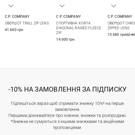
C.P. COMPANY
C.P. COMPANY
C.P. COMPANY
M
L
XL
M
L
XL
M
L
ОВЕРШОТ TWILL ZIP LENS
СПОРТИВНА КОФТА
ОВЕРШОТ CHRO
DIAGONAL RAISED FLEECE
ZIPPED LENS
41 600 грн
ZIP
15 680 грн
22 4
14 000 грн
-10% НА ЗАМОВЛЕННЯ ЗА ПІДПИСКУ
Підпишіться зараз щоб отримати знижку 10%* на перше
замовлення.
Першими дізнавайтеся про новини, знижки та розпродажі.
*Знижки не сумуються з іншими знижками та акційними
пропозиціями.