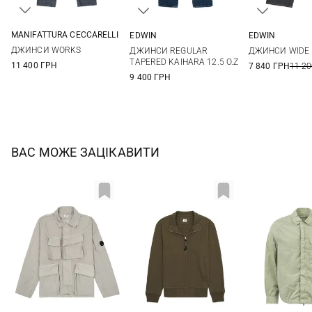
MANIFATTURA CECCARELLI
EDWIN
EDWIN
30
32
34
36
31
32
33
34
30
31
ДЖИНСИ WORKS
ДЖИНСИ REGULAR
ДЖИНСИ WIDE 
38
36
34
36
TAPERED KAIHARA 12.5 O.Z
11 400 ГРН
7 840 ГРН
11 20
9 400 ГРН
ВАС МОЖЕ ЗАЦІКАВИТИ