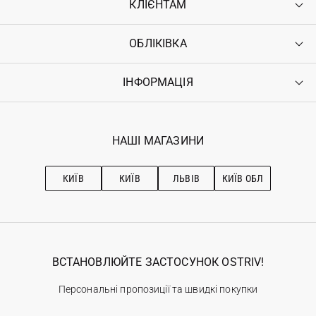
КЛІЄНТАМ
ОБЛІКІВКА
Контакти
Доставка
Оплата
ІНФОРМАЦІЯ
Увійти
Повернення
Реєстрація
Гарантія
Мої замовлення
Програма лояльності
Вакансії
Обране
Наші магазини
НАШІ МАГАЗИНИ
Ostriv Club+
Про OSTRIV
Підписка на новини
Рекомендації з догляду
КИЇВ
КИЇВ
ЛЬВІВ
КИЇВ ОБЛ
ВСТАНОВЛЮЙТЕ ЗАСТОСУНОК OSTRIV!
Персональні пропозиції та швидкі покупки