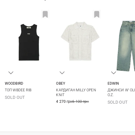
WOODBIRD
OBEY
EDWIN
XS
S
M
L
XS
S
M
L
25
26
ТОП WBDEE RIB
КАРДИГАН MILLY OPEN
ДЖИНСИ W' OLI
29
KNIT
O.Z.
SOLD OUT
4 270 грн
6 100 грн
SOLD OUT