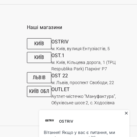
Наші магазини
OSTRIV
КИЇВ
м. Київ, вулиця Ентузіастів, 5
OST.1
КИЇВ
м. Київ, Кільцева дорога, 1 (ТРЦ
Respublika Park) Паркінг Р7
OST 22
ЛЬВІВ
м. Львів, проспект Свободи, 22
OUTLET
КИЇВ ОБЛ
Аутлет-містечко “Мануфактура”,
Обухівське шосе 2, с. Ходосівка