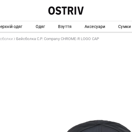
ерхній одяг
Одяг
Взуття
Аксесуари
Сумки
сболки
Бейсболка C.P. Company CHROME-R LOGO CAP