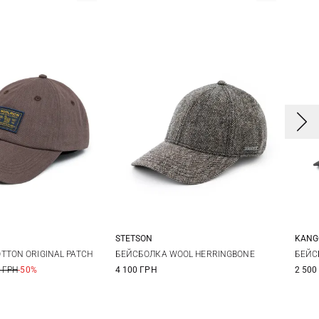
STETSON
KANG
One size
M
L
XL
XXL
S/
TTON ORIGINAL PATCH
БЕЙСБОЛКА WOOL HERRINGBONE
БЕЙС
 ГРН
-50%
4 100 ГРН
2 500