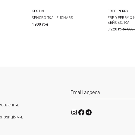
KESTIN
FRED PERRY
M
БЕЙСБОЛКА LEUCHARS
FRED PERRY X 
БЕЙСБОЛКА
4 900 грн
3 220 грн
4 600 
мовлення.
опозиціями.