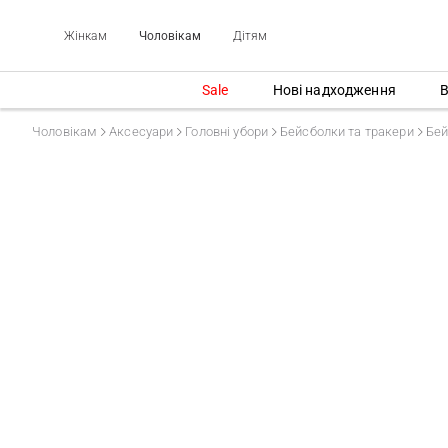
Жінкам
Чоловікам
Дітям
Sale
Нові надходження
В
Чоловікам
Аксесуари
Головні убори
Бейсболки та тракери
Бей