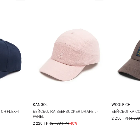
KANGOL
WOOLRICH
XL
One size
CH FLEXFIT
БЕЙСБОЛКА SEERSUCKER DRAPE 5-
БЕЙСБОЛКА CO
PANEL
2 250 ГРН
4 500
2 220 ГРН
3 700 ГРН
-40%