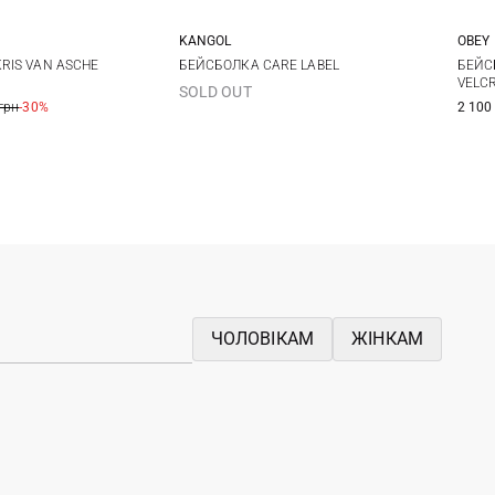
KANGOL
OBEY
One size
One size
KRIS VAN ASCHE
БЕЙСБОЛКА CARE LABEL
БЕЙС
VELC
SOLD OUT
грн
-30%
2 100
ЧОЛОВІКАМ
ЖІНКАМ