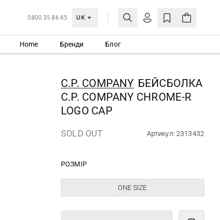
UK
0800 35 86 65
Home
Бренди
Блог
МОЯ ОБЛІКІВКА
УВІЙТИ
C.P. COMPANY
БЕЙСБОЛКА
Ще не зареєстровані?
C.P. COMPANY CHROME-R
СТВОРИТИ ОБЛІКІВКУ
LOGO CAP
SOLD OUT
Артикул: 2313432
РОЗМІР
ONE SIZE