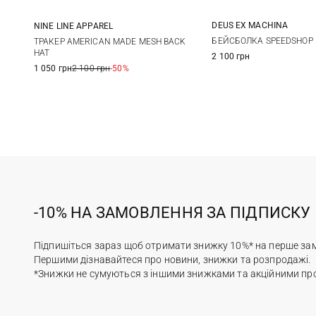
DEUS EX MACHINА
NINE LINE APPAREL
One size
One size
БЕЙСБОЛКА SPEEDSHOP
ТРАКЕР AMERICAN MADE MESH BACK
HAT
2 100 грн
1 050 грн
2 100 грн
-50%
-10% НА ЗАМОВЛЕННЯ ЗА ПІДПИСКУ
Підпишіться зараз щоб отримати знижку 10%* на перше за
Першими дізнавайтеся про новини, знижки та розпродажі.
*Знижки не сумуються з іншими знижками та акційними пр