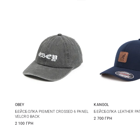
OBEY
KANGOL
One size
S/M
L/XL
X
БЕЙСБОЛКА PIGMENT CROSSED 6 PANEL
БЕЙСБОЛКА LEATHER PAT
VELCRO BACK
2 700 ГРН
2 100 ГРН