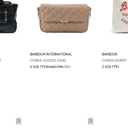
BARBOUR INTERNATIONAL
BARBOUR
One Size
I
СУМКА QUILTED SOHO
СУМКА SCRIPT
6 048 ГРН
8 640 ГРН
-30%
2 600 ГРН