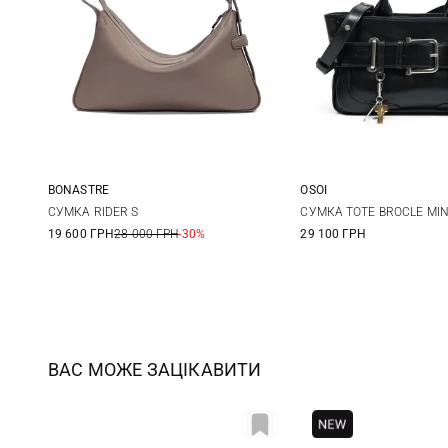
OSOI
BONASTRE
One Size
35Х20,5Х6СМ
СУМКА TOTE BROCLE MIN
СУМКА RIDER S
29 100 ГРН
19 600 ГРН
28 000 ГРН
-30%
ВАС МОЖЕ ЗАЦІКАВИТИ