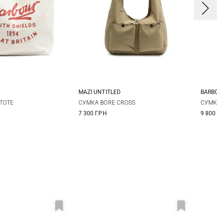
MAZI UNTITLED
BARB
One Size
One Size
 TOTE
СУМКА BORE CROSS
СУМК
7 300 ГРН
9 800