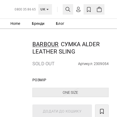
UK
0800 35 86 65
Home
Бренди
Блог
МОЯ ОБЛІКІВКА
УВІЙТИ
BARBOUR
СУМКА ALDER
Ще не зареєстровані?
LEATHER SLING
СТВОРИТИ ОБЛІКІВКУ
SOLD OUT
Артикул: 2309054
РОЗМІР
ONE SIZE
ДОДАТИ ДО КОШИКУ