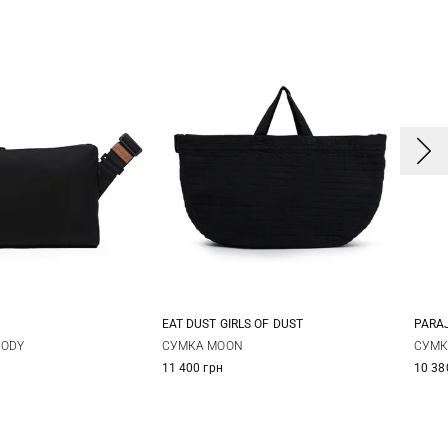
EAT DUST GIRLS OF DUST
PARA
One Size
One Size
BODY
СУМКА MOON
СУМК
11 400 грн
10 38