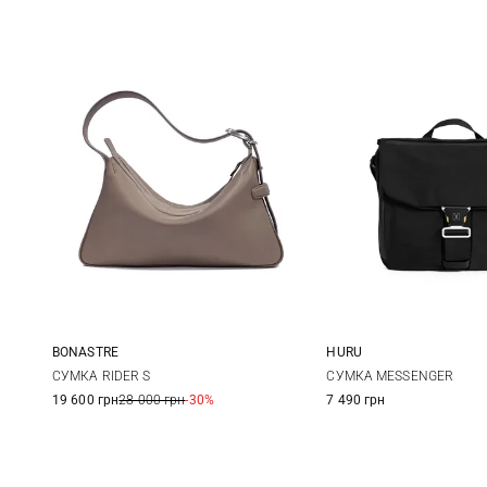
HURU
BONASTRE
One Size
35Х20,5Х6СМ
СУМКА MESSENGER
СУМКА RIDER S
7 490 грн
19 600 грн
28 000 грн
-30%